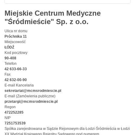
Miejskie Centrum Medyczne
"Śródmieście" Sp. z o.o.
Ulica nr domu
Próchnika 11
Miejscowość
ŁÓDŹ
Kod pocztowy
90-408
Telefon
42 633-66-33
Fax
42 632-00-90
E-mail Kancelaria
sekretariat@mcmsrodmiescie.pl
E-mail (Zamówienia publiczne)
przetargi@mcmsrodmiescie.pl
Regon
472252285
NIP
7251753539
Spółka zarejestrowana w Sądzie Rejonowym dla Łodzi-Śródmieścia w Łodzi
XX Wydział Krajowego Rejestru Sądowego pod numerem