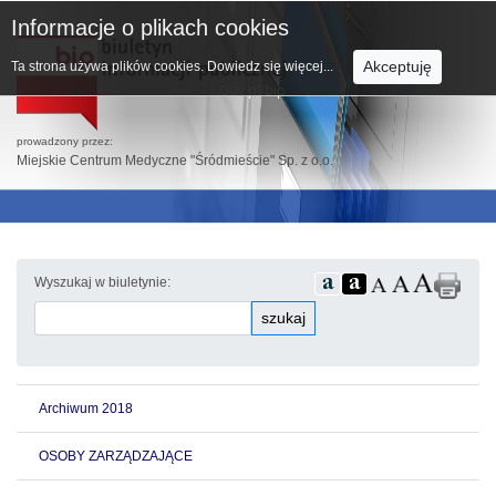
Informacje o plikach cookies
Akceptuję
Ta strona używa plików cookies.
Dowiedz się więcej...
prowadzony przez:
Miejskie Centrum Medyczne "Śródmieście" Sp. z o.o.
Wyszukaj w biuletynie:
szukaj
Archiwum 2018
OSOBY ZARZĄDZAJĄCE