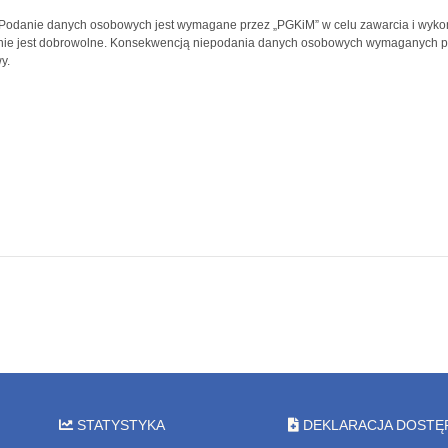
odanie danych osobowych jest wymagane przez „PGKiM” w celu zawarcia i wykon
ie jest dobrowolne. Konsekwencją niepodania danych osobowych wymaganych prz
y.
Prezes Zarządu „PGKi
Grzegorz Tor
STATYSTYKA
DEKLARACJA DOSTĘ