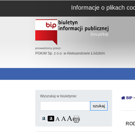
Informacje o plikach co
prowadzony przez:
PGKiM Sp. z o.o. w Aleksandowie Łódzkim
Wyszukaj w biuletynie:
BIP
>
szukaj
ROD