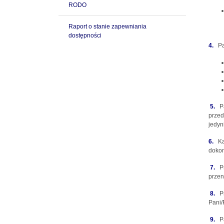
RODO
Raport o stanie zapewniania
dostępności
4.
P
5.
P
przed
jedyn
6.
K
dokon
7.
P
przen
8.
Prz
Pani/
9.
Pa