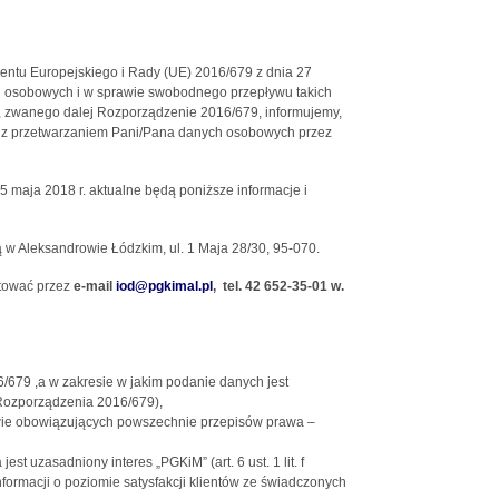
ntu Europejskiego i Rady (UE) 2016/679 z dnia 27
ch osobowych i w sprawie swobodnego przepływu takich
, zwanego dalej Rozporządzenie 2016/679, informujemy,
ne z przetwarzaniem Pani/Pana danych osobowych przez
 maja 2018 r. aktualne będą poniższe informacje i
 w Aleksandrowie Łódzkim, ul. 1 Maja 28/30, 95-070.
ktować przez
e-mail
iod@pgkimal.pl
, tel. 42 652-35-01 w.
6/679 ,a w zakresie w jakim podanie danych jest
a Rozporządzenia 2016/679),
wie obowiązujących powszechnie przepisów prawa –
t uzasadniony interes „PGKiM” (art. 6 ust. 1 lit. f
ormacji o poziomie satysfakcji klientów ze świadczonych