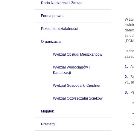
Rada Nadzorcza i Zarząd
Forma prawna
W zwi
kwiet
Przedmiot działalności
danyc
że od
„PGKi
Organizacja
Jedno
Wydział Obsługi Mieszkańców
zasad
1.
Ad
Wydział Wodociągów i
Kanalizacji
2.
Sp
71, p
Wydział Gospodarki Cieplnej
3.
P
Wydział Oczyszczalni Ścieków
Majątek
Przetargi