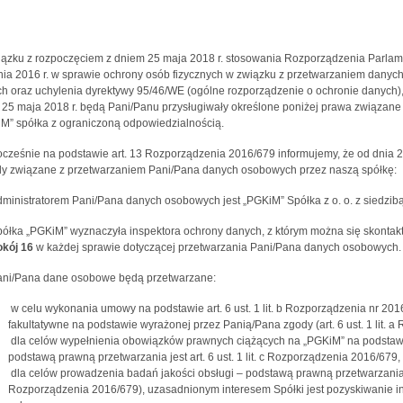
ązku z rozpoczęciem z dniem 25 maja 2018 r. stosowania Rozporządzenia Parlame
nia 2016 r. w sprawie ochrony osób fizycznych w związku z przetwarzaniem dany
h oraz uchylenia dyrektywy 95/46/WE (ogólne rozporządzenie o ochronie danych)
 25 maja 2018 r. będą Pani/Panu przysługiwały określone poniżej prawa związa
M” spółka z ograniczoną odpowiedzialnością.
cześnie na podstawie art. 13 Rozporządzenia 2016/679 informujemy, że od dnia 25
y związane z przetwarzaniem Pani/Pana danych osobowych przez naszą spółkę:
ministratorem Pani/Pana danych osobowych jest „PGKiM” Spółka z o. o. z siedzibą
ółka „PGKiM” wyznaczyła inspektora ochrony danych, z którym można się skonta
okój 16
w każdej sprawie dotyczącej przetwarzania Pani/Pana danych osobowych.
ani/Pana dane osobowe będą przetwarzane:
w celu wykonania umowy na podstawie art. 6 ust. 1 lit. b Rozporządzenia nr 201
fakultatywne na podstawie wyrażonej przez Panią/Pana zgody (art. 6 ust. 1 lit. 
dla celów wypełnienia obowiązków prawnych ciążących na „PGKiM” na podsta
podstawą prawną przetwarzania jest art. 6 ust. 1 lit. c Rozporządzenia 2016/679,
dla celów prowadzenia badań jakości obsługi – podstawą prawną przetwarzania jes
Rozporządzenia 2016/679), uzasadnionym interesem Spółki jest pozyskiwanie inf