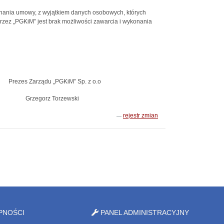
ania umowy, z wyjątkiem danych osobowych, których
ez „PGKiM” jest brak możliwości zawarcia i wykonania
M” Sp. z o.o
zewski
rejestr zmian
PNOŚCI
PANEL ADMINISTRACYJNY