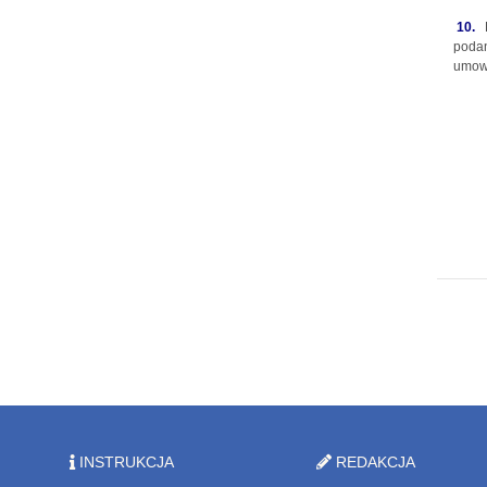
10.
P
podan
umow
INSTRUKCJA
REDAKCJA