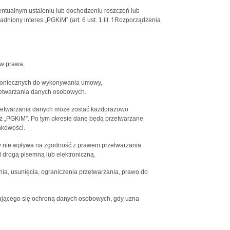
entualnym ustaleniu lub dochodzeniu roszczeń lub
iony interes „PGKiM” (art. 6 ust. 1 lit. f Rozporządzenia
w prawa,
 koniecznych do wykonywania umowy,
etwarzania danych osobowych.
zetwarzania danych może zostać każdorazowo
ez „PGKiM”. Po tym okresie dane będą przetwarzane
nkowości.
 nie wpływa na zgodność z prawem przetwarzania
drogą pisemną lub elektroniczną.
nia, usunięcia, ograniczenia przetwarzania, prawo do
ującego się ochroną danych osobowych, gdy uzna