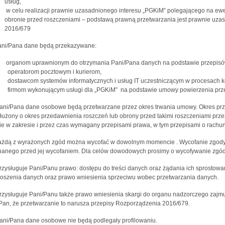
usług,
w celu realizacji prawnie uzasadnionego interesu „PGKiM” polegającego na ew
obronie przed roszczeniami – podstawą prawną przetwarzania jest prawnie uzasadn
2016/679
ani/Pana dane będą przekazywane:
organom uprawnionym do otrzymania Pani/Pana danych na podstawie przepisó
operatorom pocztowym i kurierom,
dostawcom systemów informatycznych i usług IT uczestniczącym w procesach
firmom wykonującym usługi dla „PGKiM” na podstawie umowy powierzenia prz
ani/Pana dane osobowe będą przetwarzane przez okres trwania umowy. Okres pr
łużony o okres przedawnienia roszczeń lub obrony przed takimi roszczeniami prz
ie w zakresie i przez czas wymagany przepisami prawa, w tym przepisami o rachu
ażdą z wyrażonych zgód można wycofać w dowolnym momencie . Wycofanie zgody
anego przed jej wycofaniem. Dla celów dowodowych prosimy o wycofywanie zgód 
rzysługuje Pani/Panu prawo: dostępu do treści danych oraz żądania ich sprostowa
oszenia danych oraz prawo wniesienia sprzeciwu wobec przetwarzania danych.
ysługuje Pani/Panu także prawo wniesienia skargi do organu nadzorczego zajm
Pan, że przetwarzanie to narusza przepisy Rozporządzenia 2016/679.
ni/Pana dane osobowe nie będą podlegały profilowaniu.