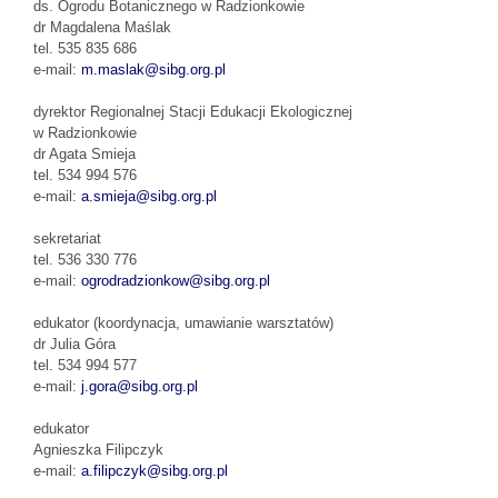
ds. Ogrodu Botanicznego w Radzionkowie
dr Magdalena Maślak
tel. 535 835 686
e-mail:
m.maslak@sibg.org.pl
dyrektor Regionalnej Stacji Edukacji Ekologicznej
w Radzionkowie
dr Agata Smieja
tel. 534 994 576
e-mail:
a.smieja@sibg.org.pl
sekretariat
tel. 536 330 776
e-mail:
ogrodradzionkow@sibg.org.pl
edukator
(koordynacja, umawianie warsztatów)
dr Julia Góra
tel. 534 994 577
e-mail:
j.gora@sibg.org.pl
edukator
Agnieszka Filipczyk
e-mail:
a.filipczyk@sibg.org.pl