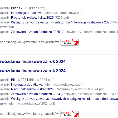
łącznik:
Bilans 2025
(Bilans.pdf)
łącznik:
Informacja dodatkowa
(Informacja dodatkowa.pdf)
łącznik:
Rachunek zysków i strat 2025
(RZiS.pdf)
łącznik:
Wyciąg z danych zawartych w załączniku ''Informacja dodatkowa 2025''
(Wy
kowa.pdf)
łącznik:
Zestawienie zmian funduszu 2025
(Zestawienie zmian w funduszu jednostk
rz aplikację do wyświetlania załączników:
awozdania finansowe za rok 2024
awozdania finansowe za rok 2024
łącznik:
Bilans 2024
(Bilans 2024.pdf)
łącznik:
Informacja dodatkowa
(Informacja dodatkowa.pdf)
łącznik:
Rachunek zysków i strat 2024
(Rachunek zysków i strat 2024.pdf)
łącznik:
Zestawienie zmian funduszu 2024
(Zestawienie zmian w funduszu 2024.pd
łącznik:
Wyciąg z danych zawartych zawartych w załączniku 'Informacja dodatkowa
zniku 'Informacja dodatkowa' 2024.pdf)
rz aplikację do wyświetlania załączników: