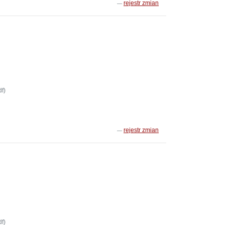
rejestr zmian
f)
rejestr zmian
f)