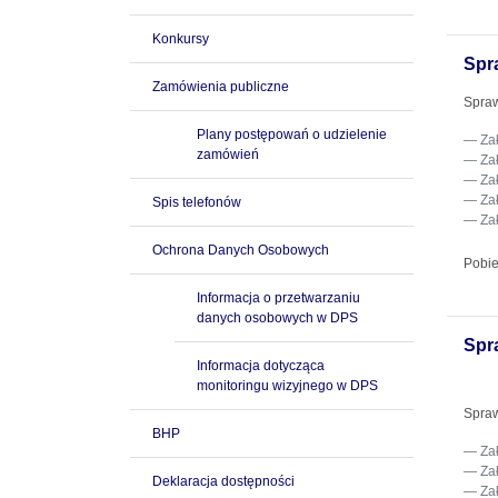
Konkursy
Spr
Zamówienia publiczne
Spraw
Plany postępowań o udzielenie
Za
zamówień
Za
Za
Za
Spis telefonów
Za
Ochrona Danych Osobowych
Pobie
Informacja o przetwarzaniu
danych osobowych w DPS
Spr
Informacja dotycząca
monitoringu wizyjnego w DPS
Spraw
BHP
Za
Za
Deklaracja dostępności
Za