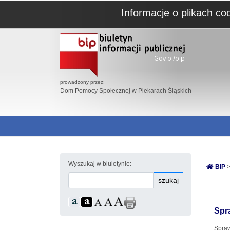
Informacje o plikach co
prowadzony przez:
Dom Pomocy Społecznej w Piekarach Śląskich
Wyszukaj w biuletynie:
BIP
>
szukaj
Spr
Spraw