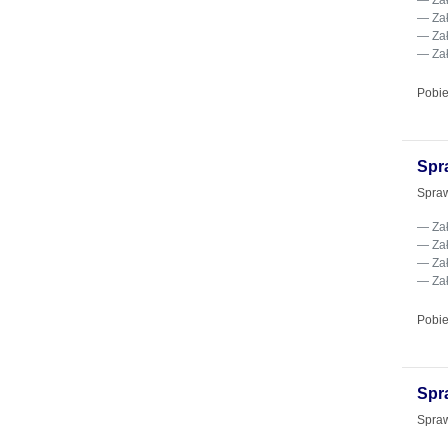
Za
Za
Za
Za
Pobie
Spr
Spraw
Za
Za
Za
Za
Pobie
Spr
Spraw