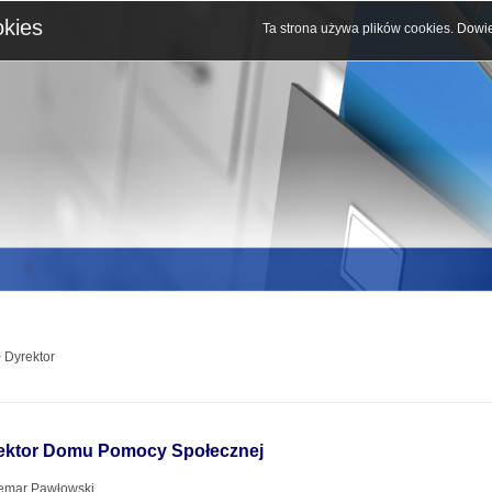
okies
Ta strona używa plików cookies.
Dowie
 Dyrektor
ektor Domu Pomocy Społecznej
emar Pawłowski