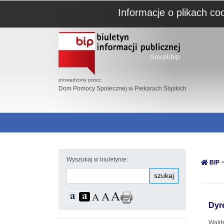
Informacje o plikach co
prowadzony przez:
Dom Pomocy Społecznej w Piekarach Śląskich
Wyszukaj w biuletynie:
BIP
>
szukaj
Dyr
Wald