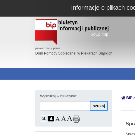
Informacje o plikach co
prowadzony przez:
Dom Pomocy Społecznej w Piekarach Śląskich
Wyszukaj w biuletynie:
BIP
>
szukaj
Spr
Spraw