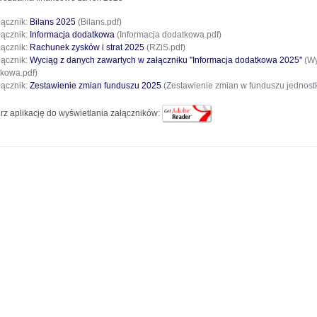
łącznik:
Bilans 2025
(Bilans.pdf)
łącznik:
Informacja dodatkowa
(Informacja dodatkowa.pdf)
łącznik:
Rachunek zysków i strat 2025
(RZiS.pdf)
łącznik:
Wyciąg z danych zawartych w załączniku ''Informacja dodatkowa 2025''
(Wy
kowa.pdf)
łącznik:
Zestawienie zmian funduszu 2025
(Zestawienie zmian w funduszu jednostk
rz aplikację do wyświetlania załączników: