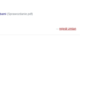
ebami
(Sprawozdanie.pdf)
rejestr zmian