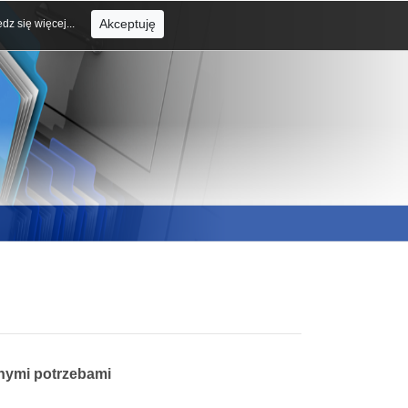
Akceptuję
dz się więcej...
lnymi potrzebami