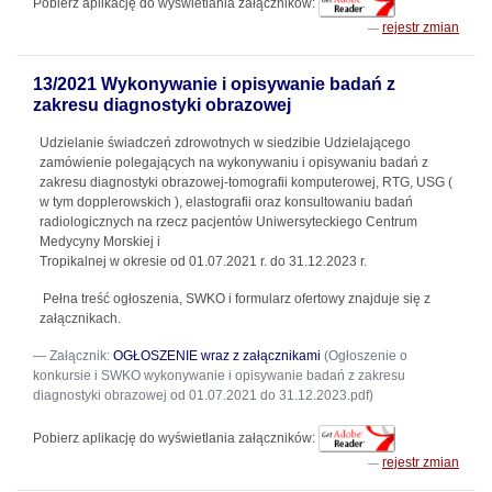
Pobierz aplikację do wyświetlania załączników:
rejestr zmian
13/2021 Wykonywanie i opisywanie badań z
zakresu diagnostyki obrazowej
Udzielanie świadczeń zdrowotnych w siedzibie Udzielającego
zamówienie polegających na wykonywaniu i opisywaniu badań z
zakresu diagnostyki obrazowej-tomografii komputerowej, RTG, USG (
w tym dopplerowskich ), elastografii oraz konsultowaniu badań
radiologicznych na rzecz pacjentów Uniwersyteckiego Centrum
Medycyny Morskiej i
Tropikalnej w okresie od 01.07.2021 r. do 31.12.2023 r.
Pełna treść ogłoszenia, SWKO i formularz ofertowy znajduje się z
załącznikach.
Załącznik:
OGŁOSZENIE wraz z załącznikami
(Ogłoszenie o
konkursie i SWKO wykonywanie i opisywanie badań z zakresu
diagnostyki obrazowej od 01.07.2021 do 31.12.2023.pdf)
Pobierz aplikację do wyświetlania załączników:
rejestr zmian