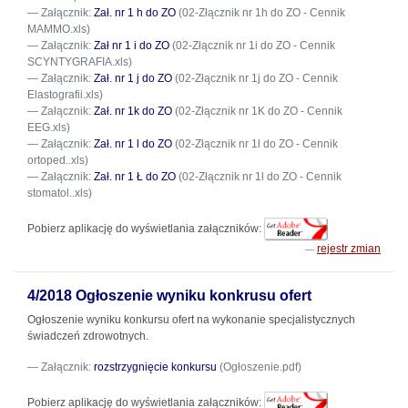
Załącznik:
Zał. nr 1 h do ZO
(02-Złącznik nr 1h do ZO - Cennik
MAMMO.xls)
Załącznik:
Zał nr 1 i do ZO
(02-Złącznik nr 1i do ZO - Cennik
SCYNTYGRAFIA.xls)
Załącznik:
Zał. nr 1 j do ZO
(02-Złącznik nr 1j do ZO - Cennik
Elastografii.xls)
Załącznik:
Zał. nr 1k do ZO
(02-Złącznik nr 1K do ZO - Cennik
EEG.xls)
Załącznik:
Zał. nr 1 l do ZO
(02-Złącznik nr 1l do ZO - Cennik
ortoped..xls)
Załącznik:
Zał. nr 1 Ł do ZO
(02-Złącznik nr 1l do ZO - Cennik
stomatol..xls)
Pobierz aplikację do wyświetlania załączników:
rejestr zmian
4/2018 Ogłoszenie wyniku konkrusu ofert
Ogłoszenie wyniku konkursu ofert na wykonanie specjalistycznych
świadczeń zdrowotnych.
Załącznik:
rozstrzygnięcie konkursu
(Ogłoszenie.pdf)
Pobierz aplikację do wyświetlania załączników: