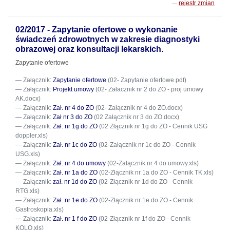
rejestr zmian
02/2017 - Zapytanie ofertowe o wykonanie
świadczeń zdrowotnych w zakresie diagnostyki
obrazowej oraz konsultacji lekarskich.
Zapytanie ofertowe
Załącznik:
Zapytanie ofertowe
(02- Zapytanie ofertowe.pdf)
Załącznik:
Projekt umowy
(02- Załacznik nr 2 do ZO - proj umowy
AK.docx)
Załącznik:
Zał. nr 4 do ZO
(02- Załącznik nr 4 do ZO.docx)
Załącznik:
Zał nr 3 do ZO
(02 Załącznik nr 3 do ZO.docx)
Załącznik:
Zał. nr 1g do ZO
(02 Złącznik nr 1g do ZO - Cennik USG
doppler.xls)
Załącznik:
Zał. nr 1c do ZO
(02-Załącznik nr 1c do ZO - Cennik
USG.xls)
Załącznik:
Zał. nr 4 do umowy
(02-Załącznik nr 4 do umowy.xls)
Załącznik:
Zał. nr 1a do ZO
(02-Złącznik nr 1a do ZO - Cennik TK.xls)
Załącznik:
zał. nr 1d do ZO
(02-Złącznik nr 1d do ZO - Cennik
RTG.xls)
Załącznik:
Zał. nr 1e do ZO
(02-Złącznik nr 1e do ZO - Cennik
Gastroskopia.xls)
Załącznik:
Zał. nr 1 f do ZO
(02-Złącznik nr 1f do ZO - Cennik
KOLO.xls)