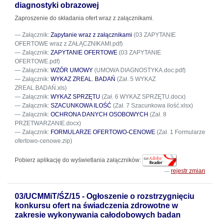
diagnostyki obrazowej
Zaproszenie do składania ofert wraz z załącznikami.
Załącznik:
Zapytanie wraz z załącznikami
(03 ZAPYTANIE
OFERTOWE wraz z ZAŁĄCZNIKAMI.pdf)
Załącznik:
ZAPYTANIE OFERTOWE
(03 ZAPYTANIE
OFERTOWE.pdf)
Załącznik:
WZÓR UMOWY
(UMOWA DIAGNOSTYKA.doc.pdf)
Załącznik:
WYKAZ ZREAL. BADAŃ
(Zał. 5 WYKAZ
ZREAL.BADAŃ.xls)
Załącznik:
WYKAZ SPRZĘTU
(Zał. 6 WYKAZ SPRZĘTU.docx)
Załącznik:
SZACUNKOWA ILOŚĆ
(Zał. 7 Szacunkowa ilość.xlsx)
Załącznik:
OCHRONA DANYCH OSOBOWYCH
(Zał. 8
PRZETWARZANIE.docx)
Załącznik:
FORMULARZE OFERTOWO-CENOWE
(Zał. 1 Formularze
ofertowo-cenowe.zip)
Pobierz aplikację do wyświetlania załączników:
rejestr zmian
03/UCMMiT/ŚZ/15 - Ogłoszenie o rozstrzygnięciu
konkursu ofert na świadczenia zdrowotne w
zakresie wykonywania całodobowych badan