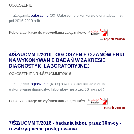
OGŁOSZENIE
Załącznik:
ogłoszenie
(03- Ogłoszenie o konkursie ofert na bad hist -
pat.2016-2019.pdf)
Pobierz aplikację do wyświetlania załączników:
rejestr zmian
4/ŚZ/UCMMiT/2016 - OGŁOSZENIE O ZAMÓWIENIU
NA WYKONYWANIE BADAŃ W ZAKRESIE
DIAGNOSTYKI LABORATORYJNEJ
OGŁOSZENIE NR 4/ŚZ/UCMMiT/2016
Załącznik:
ogłoszenie
(4- Ogłoszenie o konkursie ofert na
wykonywanie diagnostyki laboratoryjnej przez 36 m-cy.pdf)
Pobierz aplikację do wyświetlania załączników:
rejestr zmian
7/ŚZ/UCMMiT/2016 - badania labor. przez 36m-cy -
rozstrzygnięcie postępowania