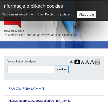
Informacje o plikach cookies
Akceptuję
Ta strona używa plików cookies.
Dowiedz się więcej...
prowadzony przez:
Uniwersyteckie Centrum Medycyny Morskiej i Tropikalnej
Wyszukaj w biuletynie:
szukaj
ZAMÓWIENIA UCMMIT
https://platformazakupowa.pl/pn/ucmmit_gdynia