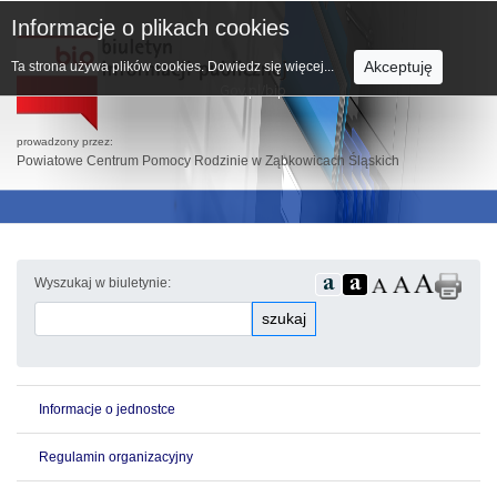
Informacje o plikach cookies
Akceptuję
Ta strona używa plików cookies.
Dowiedz się więcej...
prowadzony przez:
Powiatowe Centrum Pomocy Rodzinie w Ząbkowicach Śląskich
Wyszukaj w biuletynie:
szukaj
Informacje o jednostce
Regulamin organizacyjny