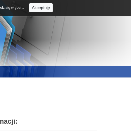
Akceptuję
dz się więcej...
macji: