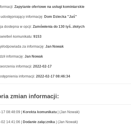
formacji:
Zapytanie ofertowe na usługi kominiarskie
 udostępniający informację:
Dom Dziecka "Jaś"
ja dostepna w opcji:
Zamówienia do 130 tyś. złotych
swietleń komunikatu:
9153
ył/odpowiada za informację:
Jan Nowak
ził informację:
Jan Nowak
worzenia informacji:
2022-02-17
stępnienia informacji:
2022-02-17 08:46:34
oria zmian informacji:
-17 08:48:09 |
Korekta komunikatu
| (Jan Nowak)
-02 14:41:06 |
Dodanie załącznika
| (Jan Nowak)