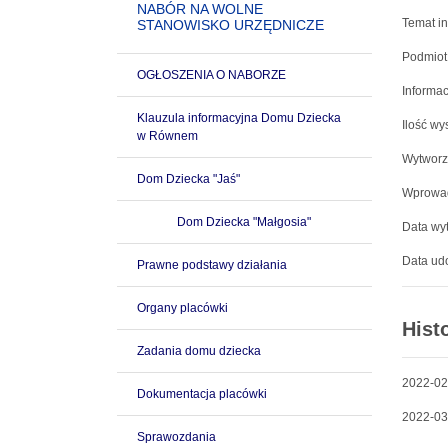
NABÓR NA WOLNE
Temat in
STANOWISKO URZĘDNICZE
Podmiot
OGŁOSZENIA O NABORZE
Informac
Klauzula informacyjna Domu Dziecka
Ilość wy
w Równem
Wytworz
Dom Dziecka "Jaś"
Wprowad
Dom Dziecka "Małgosia"
Data wyt
Data udo
Prawne podstawy działania
Organy placówki
Hist
Zadania domu dziecka
2022-02
Dokumentacja placówki
2022-03
Sprawozdania