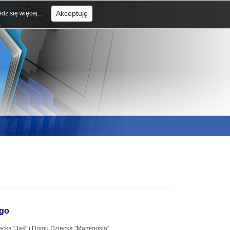
Akceptuję
dz się więcej...
ego
ecka "Jaś" i Domu Dziecka "Mamłgosia".