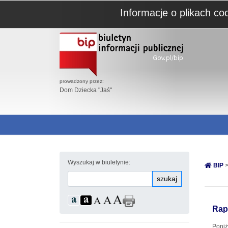
Informacje o plikach co
prowadzony przez:
Dom Dziecka "Jaś"
Wyszukaj w biuletynie:
BIP
>
szukaj
Rap
Poniż