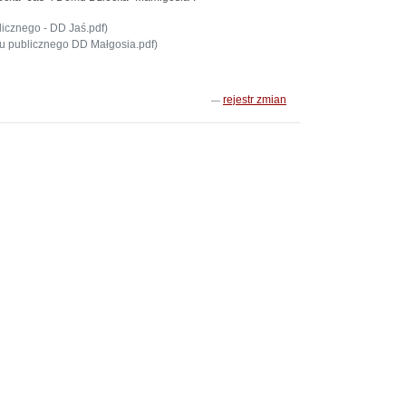
icznego - DD Jaś.pdf)
u publicznego DD Małgosia.pdf)
rejestr zmian