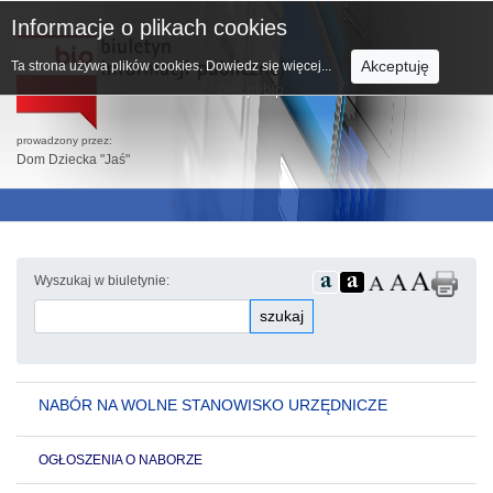
Informacje o plikach cookies
Akceptuję
Ta strona używa plików cookies.
Dowiedz się więcej...
prowadzony przez:
Dom Dziecka "Jaś"
Wyszukaj w biuletynie:
szukaj
NABÓR NA WOLNE STANOWISKO URZĘDNICZE
OGŁOSZENIA O NABORZE