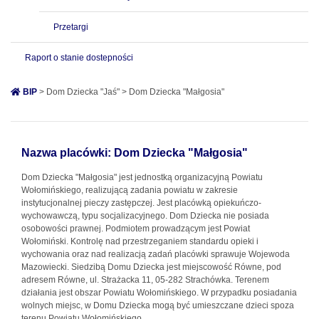
Przetargi
Raport o stanie dostepności
BIP
> Dom Dziecka "Jaś" > Dom Dziecka "Małgosia"
Nazwa placówki: Dom Dziecka "Małgosia"
Dom Dziecka "Małgosia" jest jednostką organizacyjną Powiatu
Wołomińskiego, realizującą zadania powiatu w zakresie
instytucjonalnej pieczy zastępczej. Jest placówką opiekuńczo-
wychowawczą, typu socjalizacyjnego. Dom Dziecka nie posiada
osobowości prawnej. Podmiotem prowadzącym jest Powiat
Wołomiński. Kontrolę nad przestrzeganiem standardu opieki i
wychowania oraz nad realizacją zadań placówki sprawuje Wojewoda
Mazowiecki. Siedzibą Domu Dziecka jest miejscowość Równe, pod
adresem Równe, ul. Strażacka 11, 05-282 Strachówka. Terenem
działania jest obszar Powiatu Wołomińskiego. W przypadku posiadania
wolnych miejsc, w Domu Dziecka mogą być umieszczane dzieci spoza
terenu Powiatu Wołomińskiego.