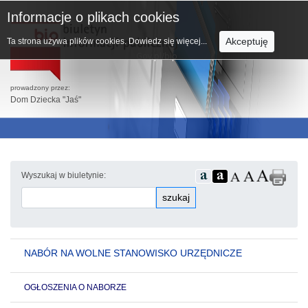
Informacje o plikach cookies
Akceptuję
Ta strona używa plików cookies.
Dowiedz się więcej...
prowadzony przez:
Dom Dziecka "Jaś"
Wyszukaj w biuletynie:
szukaj
NABÓR NA WOLNE STANOWISKO URZĘDNICZE
OGŁOSZENIA O NABORZE