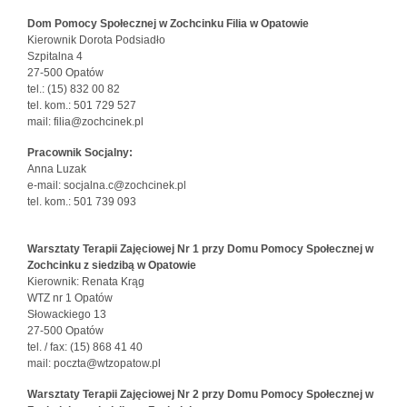
Dom Pomocy Społecznej w Zochcinku Filia w Opatowie
Kierownik Dorota Podsiadło
Szpitalna 4
27-500 Opatów
tel.: (15) 832 00 82
tel. kom.: 501 729 527
mail: filia@zochcinek.pl
Pracownik Socjalny:
Anna Luzak
e-mail: socjalna.c@zochcinek.pl
tel. kom.: 501 739 093
Warsztaty Terapii Zajęciowej Nr 1 przy Domu Pomocy Społecznej w
Zochcinku z siedzibą w Opatowie
Kierownik: Renata Krąg
WTZ nr 1 Opatów
Słowackiego 13
27-500 Opatów
tel. / fax: (15) 868 41 40
mail: poczta@wtzopatow.pl
Warsztaty Terapii Zajęciowej Nr 2 przy Domu Pomocy Społecznej w