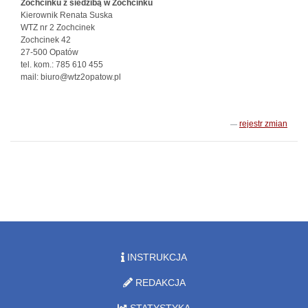
Zochcinku z siedzibą w Zochcinku
Kierownik Renata Suska
WTZ nr 2 Zochcinek
Zochcinek 42
27-500 Opatów
tel. kom.: 785 610 455
mail: biuro@wtz2opatow.pl
rejestr zmian
INSTRUKCJA
REDAKCJA