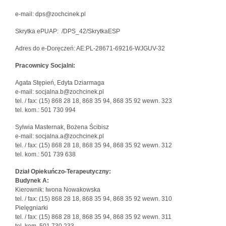
e-mail: dps@zochcinek.pl
Skrytka ePUAP: /DPS_42/SkrytkaESP
Adres do e-Doręczeń: AE:PL-28671-69216-WJGUV-32
Pracownicy Socjalni:
Agata Stępień, Edyta Dziarmaga
e-mail: socjalna.b@zochcinek.pl
tel. / fax: (15) 868 28 18, 868 35 94, 868 35 92 wewn. 323
tel. kom.: 501 730 994
Sylwia Masternak, Bożena Ścibisz
e-mail: socjalna.a@zochcinek.pl
tel. / fax: (15) 868 28 18, 868 35 94, 868 35 92 wewn. 312
tel. kom.: 501 739 638
Dział Opiekuńczo-Terapeutyczny:
Budynek A:
Kierownik: Iwona Nowakowska
tel. / fax: (15) 868 28 18, 868 35 94, 868 35 92 wewn. 310
Pielęgniarki
tel. / fax: (15) 868 28 18, 868 35 94, 868 35 92 wewn. 311