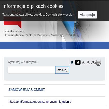
Informacje o plikach cookies
Akceptuję
Ta strona używa plików cookies.
Dowiedz się więcej...
prowadzony przez:
Uniwersyteckie Centrum Medycyny Morskiej i Tropikalnej
Wyszukaj w biuletynie:
szukaj
ZAMÓWIENIA UCMMIT
https://platformazakupowa.pl/pn/ucmmit_gdynia