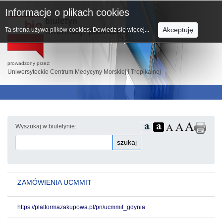
Informacje o plikach cookies
Akceptuję
Ta strona używa plików cookies.
Dowiedz się więcej...
prowadzony przez:
Uniwersyteckie Centrum Medycyny Morskiej i Tropikalnej
Wyszukaj w biuletynie:
szukaj
ZAMÓWIENIA UCMMIT
https://platformazakupowa.pl/pn/ucmmit_gdynia