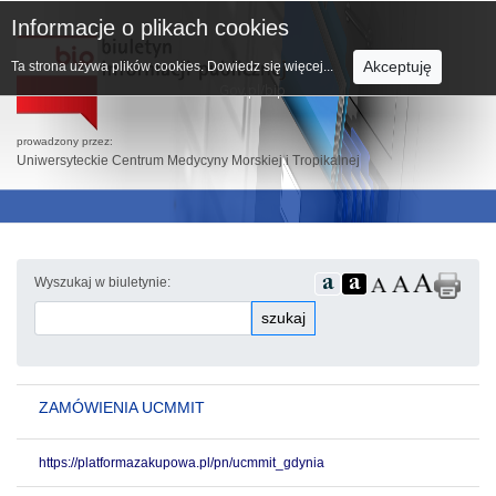
Informacje o plikach cookies
Akceptuję
Ta strona używa plików cookies.
Dowiedz się więcej...
prowadzony przez:
Uniwersyteckie Centrum Medycyny Morskiej i Tropikalnej
Wyszukaj w biuletynie:
szukaj
ZAMÓWIENIA UCMMIT
https://platformazakupowa.pl/pn/ucmmit_gdynia