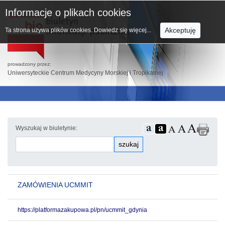
Informacje o plikach cookies
Akceptuję
Ta strona używa plików cookies.
Dowiedz się więcej...
prowadzony przez:
Uniwersyteckie Centrum Medycyny Morskiej i Tropikalnej
Wyszukaj w biuletynie:
szukaj
ZAMÓWIENIA UCMMIT
https://platformazakupowa.pl/pn/ucmmit_gdynia