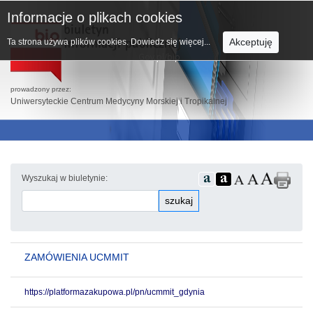
Informacje o plikach cookies
Akceptuję
Ta strona używa plików cookies.
Dowiedz się więcej...
prowadzony przez:
Uniwersyteckie Centrum Medycyny Morskiej i Tropikalnej
Wyszukaj w biuletynie:
szukaj
ZAMÓWIENIA UCMMIT
https://platformazakupowa.pl/pn/ucmmit_gdynia