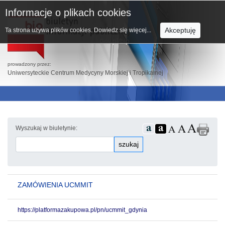
Informacje o plikach cookies
Akceptuję
Ta strona używa plików cookies.
Dowiedz się więcej...
prowadzony przez:
Uniwersyteckie Centrum Medycyny Morskiej i Tropikalnej
Wyszukaj w biuletynie:
szukaj
ZAMÓWIENIA UCMMIT
https://platformazakupowa.pl/pn/ucmmit_gdynia