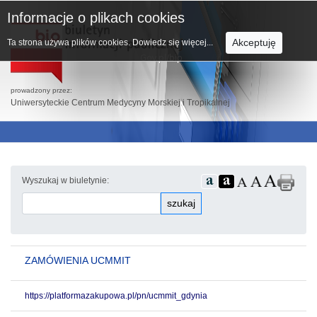
Informacje o plikach cookies
Akceptuję
Ta strona używa plików cookies.
Dowiedz się więcej...
prowadzony przez:
Uniwersyteckie Centrum Medycyny Morskiej i Tropikalnej
Wyszukaj w biuletynie:
szukaj
ZAMÓWIENIA UCMMIT
https://platformazakupowa.pl/pn/ucmmit_gdynia