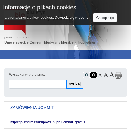
Informacje o plikach cookies
Akceptuję
Ta strona używa plików cookies.
Dowiedz się więcej...
prowadzony przez:
Uniwersyteckie Centrum Medycyny Morskiej i Tropikalnej
Wyszukaj w biuletynie:
szukaj
ZAMÓWIENIA UCMMIT
https://platformazakupowa.pl/pn/ucmmit_gdynia