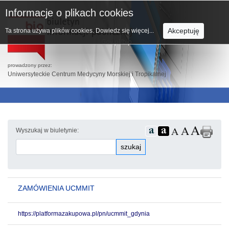
Informacje o plikach cookies
Akceptuję
Ta strona używa plików cookies.
Dowiedz się więcej...
prowadzony przez:
Uniwersyteckie Centrum Medycyny Morskiej i Tropikalnej
Wyszukaj w biuletynie:
szukaj
ZAMÓWIENIA UCMMIT
https://platformazakupowa.pl/pn/ucmmit_gdynia