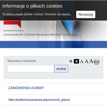
Informacje o plikach cookies
Akceptuję
Ta strona używa plików cookies.
Dowiedz się więcej...
prowadzony przez:
Uniwersyteckie Centrum Medycyny Morskiej i Tropikalnej
Wyszukaj w biuletynie:
szukaj
ZAMÓWIENIA UCMMIT
https://platformazakupowa.pl/pn/ucmmit_gdynia