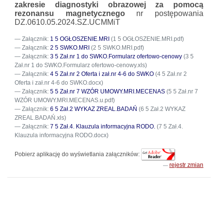
zakresie diagnostyki obrazowej za pomocą
rezonansu magnetycznego
nr postępowania
DZ.0610.05.2024.SZ.UCMMiT
Załącznik:
1 5 OGŁOSZENIE.MRI
(1 5 OGŁOSZENIE.MRI.pdf)
Załącznik:
2 5 SWKO.MRI
(2 5 SWKO.MRI.pdf)
Załącznik:
3 5 Zał.nr 1 do SWKO.Formularz ofertowo-cenowy
(3 5
Zał.nr 1 do SWKO.Formularz ofertowo-cenowy.xls)
Załącznik:
4 5 Zał.nr 2 Oferta i zał.nr 4-6 do SWKO
(4 5 Zał.nr 2
Oferta i zał.nr 4-6 do SWKO.docx)
Załącznik:
5 5 Zał.nr 7 WZÓR UMOWY.MRI.MECENAS
(5 5 Zał.nr 7
WZÓR UMOWY.MRI.MECENAS.u.pdf)
Załącznik:
6 5 Zał.2 WYKAZ ZREAL.BADAŃ
(6 5 Zał.2 WYKAZ
ZREAL.BADAŃ.xls)
Załącznik:
7 5 Zał.4. Klauzula informacyjna RODO.
(7 5 Zał.4.
Klauzula informacyjna RODO.docx)
Pobierz aplikację do wyświetlania załączników:
rejestr zmian