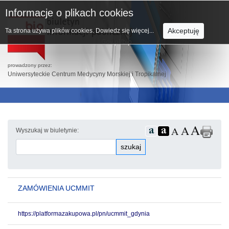
Informacje o plikach cookies
Akceptuję
Ta strona używa plików cookies.
Dowiedz się więcej...
prowadzony przez:
Uniwersyteckie Centrum Medycyny Morskiej i Tropikalnej
Wyszukaj w biuletynie:
szukaj
ZAMÓWIENIA UCMMIT
https://platformazakupowa.pl/pn/ucmmit_gdynia