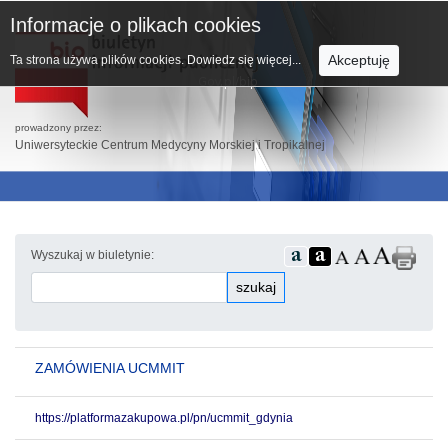
Informacje o plikach cookies
Akceptuję
Ta strona używa plików cookies.
Dowiedz się więcej...
prowadzony przez:
Uniwersyteckie Centrum Medycyny Morskiej i Tropikalnej
Wyszukaj w biuletynie:
szukaj
ZAMÓWIENIA UCMMIT
https://platformazakupowa.pl/pn/ucmmit_gdynia