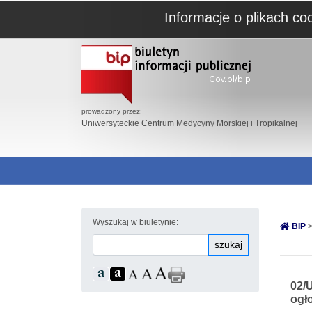
Informacje o plikach co
prowadzony przez:
Uniwersyteckie Centrum Medycyny Morskiej i Tropikalnej
Wyszukaj w biuletynie:
BIP
>
szukaj
02/
ogło