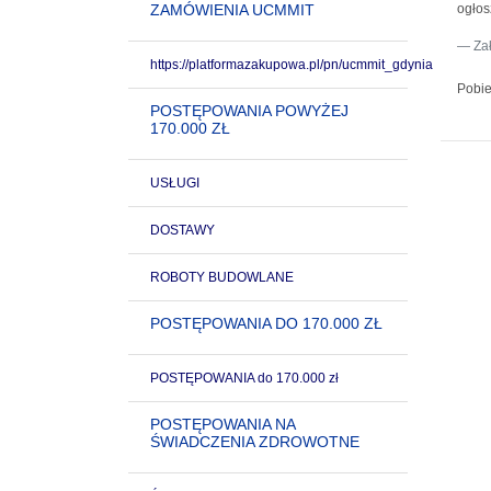
ZAMÓWIENIA UCMMIT
ogłos
Za
https://platformazakupowa.pl/pn/ucmmit_gdynia
Pobie
POSTĘPOWANIA POWYŻEJ
170.000 ZŁ
USŁUGI
DOSTAWY
ROBOTY BUDOWLANE
POSTĘPOWANIA DO 170.000 ZŁ
POSTĘPOWANIA do 170.000 zł
POSTĘPOWANIA NA
ŚWIADCZENIA ZDROWOTNE