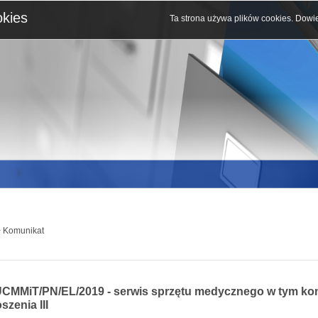
okies
Ta strona używa plików cookies.
Dowie
 Komunikat
UCMMiT/PN/EL/2019 - serwis sprzętu medycznego w tym kom
szenia III