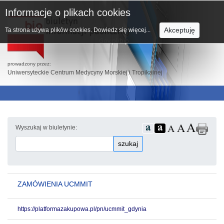
Informacje o plikach cookies
Akceptuję
Ta strona używa plików cookies.
Dowiedz się więcej...
prowadzony przez:
Uniwersyteckie Centrum Medycyny Morskiej i Tropikalnej
Wyszukaj w biuletynie:
szukaj
ZAMÓWIENIA UCMMIT
https://platformazakupowa.pl/pn/ucmmit_gdynia