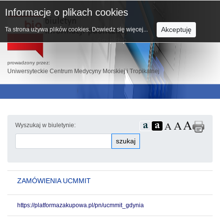
Informacje o plikach cookies
Akceptuję
Ta strona używa plików cookies.
Dowiedz się więcej...
prowadzony przez:
Uniwersyteckie Centrum Medycyny Morskiej i Tropikalnej
Wyszukaj w biuletynie:
szukaj
ZAMÓWIENIA UCMMIT
https://platformazakupowa.pl/pn/ucmmit_gdynia