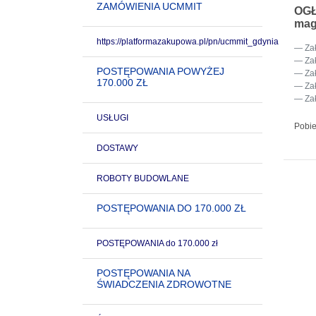
ZAMÓWIENIA UCMMIT
OG
mag
https://platformazakupowa.pl/pn/ucmmit_gdynia
Za
Za
POSTĘPOWANIA POWYŻEJ
Za
170.000 ZŁ
Za
Za
USŁUGI
Pobie
DOSTAWY
ROBOTY BUDOWLANE
POSTĘPOWANIA DO 170.000 ZŁ
POSTĘPOWANIA do 170.000 zł
POSTĘPOWANIA NA
ŚWIADCZENIA ZDROWOTNE