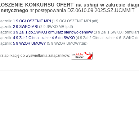
ŁOSZENIE KONKURSU OFERT
na
usługi w zakresie dia
netycznego
nr postępowania DZ.0610.09.2025.SZ.UCMMiT
łącznik:
1 9 OGŁOSZENIE.MRI
(1 9 OGŁOSZENIE.MRI.pdf)
łącznik:
2 9 SWKO.MRI
(2 9 SWKO.MRI.pdf)
łącznik:
3 9 Zał.1.do.SWKO.Formularz ofertowo-cenowy
(3 9 Zał.1.SWKO.Formularz
łącznik:
4 9 Zał.2 Oferta i zał.nr 4-6.do.SWKO
(4 9 Zał.2 Oferta i zał.nr 4-6..SWKO.d
łącznik:
5 9 WZOR.UMOWY
(5 9 WZOR.UMOWY.zip)
rz aplikację do wyświetlania załączników: