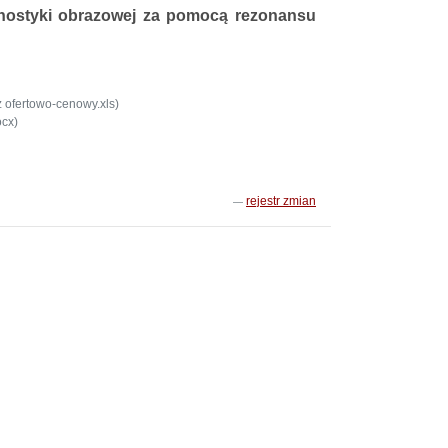
gnostyki obrazowej za pomocą rezonansu
 ofertowo-cenowy.xls)
ocx)
rejestr zmian