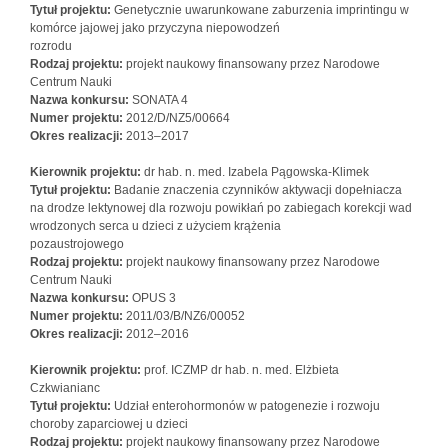
Tytuł projektu:
Genetycznie uwarunkowane zaburzenia imprintingu w
komórce jajowej jako przyczyna niepowodzeń
rozrodu
Rodzaj projektu:
projekt naukowy finansowany przez Narodowe
Centrum Nauki
Nazwa konkursu:
SONATA 4
Numer projektu:
2012/D/NZ5/00664
Okres realizacji:
2013–2017
Kierownik projektu:
dr hab. n. med. Izabela Pągowska-Klimek
Tytuł projektu:
Badanie znaczenia czynników aktywacji dopełniacza
na drodze lektynowej dla rozwoju powikłań po zabiegach korekcji wad
wrodzonych serca u dzieci z użyciem krążenia
pozaustrojowego
Rodzaj projektu:
projekt naukowy finansowany przez Narodowe
Centrum Nauki
Nazwa konkursu:
OPUS 3
Numer projektu:
2011/03/B/NZ6/00052
Okres realizacji:
2012–2016
Kierownik projektu:
prof. ICZMP dr hab. n. med. Elżbieta
Czkwianianc
Tytuł projektu:
Udział enterohormonów w patogenezie i rozwoju
choroby zaparciowej u dzieci
Rodzaj projektu:
projekt naukowy finansowany przez Narodowe