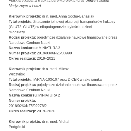
Polskiej Akademii Nauk (Liderem projektu) oraz Uniwersytetem
Medycznym w Łodzi
Kierownik projektu:
dr n. med. Anna Socha-Banasiak
Tytuł projektu:
Znaczenie jelitowej ekspresji transporterów fruktozy
(GLUT2, GLUT5) w etiopatogenezie otyłości u dzieci i
młodzieży
Rodzaj projektu:
pojedyncze działanie naukowe finansowane przez
Narodowe Centrum Nauki
Nazwa konkursu:
MINIATURA 3
Numer projektu:
2019/03/X/NZ5/00990
Okres realizacji:
2019–2021
Kierownik projektu
: dr n. med. Miłosz
Wilczyński
Tytuł projektu:
MiRNA-103/107 oraz DICER w raku jajnika
Rodzaj projektu:
pojedyncze działanie naukowe finansowane przez
Narodowe Centrum Nauki
Nazwa konkursu
: MINIATURA 2
Numer projektu:
2018/02/X/NZ5/02278/2
Okres realizacji:
2019–2020
Kierownik projektu:
dr n. med. Michał
Podgórski