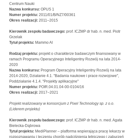
Centrum Nauki
Nazwa konkursu:
OPUS 1
Numer projektu:
2011/01/B/NZ7/00361
Okres realizacji:
2011–2015
Kierownik zespołu badawczego:
prof. ICZMP dr hab. n. med. Piotr
Grzelak
Tytuł
projektu:
Mammo AI
Rodzaj projektu:
projekt o charakterze badawczym finansowany w
ramach Programu Operacyjnego Inteligentny Rozwój na lata 2014-
2020
Nazwa konkursu:
Program Operacyjny Inteligentny Rozwój na lata
2014-2020, Działanie 4.1. "Badania naukowe i prace rozwojowe",
Poddziałanie 4.1.4. "Projekty aplikacyjne"
Numer projektu:
POIR.04.01.04-00-0104/16
Okres realizacji:
2017–2021
Projekt realizowany w konsorcjum z Pixel Technology sp. z o.o.
(Liderem projektu)
Kierownik zespołu badawczego:
prof. ICZMP dr hab. n. med. Agata
Bielecka-Dąbrowa
Tytuł projektu:
MediPlanner – platforma wspierająca pracę lekarzy w
rozpoznawaniu i leczeniu chorób nadciśnienia tętniczego i zaburzeń