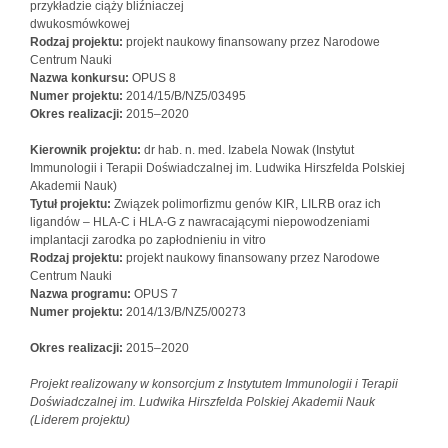
przykładzie ciąży bliźniaczej
dwukosmówkowej
Rodzaj projektu:
projekt naukowy finansowany przez Narodowe
Centrum Nauki
Nazwa konkursu:
OPUS 8
Numer projektu:
2014/15/B/NZ5/03495
Okres realizacji:
2015–2020
Kierownik projektu:
dr hab. n. med. Izabela Nowak (Instytut
Immunologii i Terapii Doświadczalnej im. Ludwika Hirszfelda Polskiej
Akademii Nauk)
Tytuł projektu:
Związek polimorfizmu genów KIR, LILRB oraz ich
ligandów – HLA-C i HLA-G z nawracającymi niepowodzeniami
implantacji zarodka po zapłodnieniu in vitro
Rodzaj projektu:
projekt naukowy finansowany przez Narodowe
Centrum Nauki
Nazwa programu:
OPUS 7
Numer projektu:
2014/13/B/NZ5/00273
Okres realizacji:
2015–2020
Projekt realizowany w konsorcjum z Instytutem Immunologii i Terapii
Doświadczalnej im. Ludwika Hirszfelda Polskiej Akademii Nauk
(Liderem projektu)