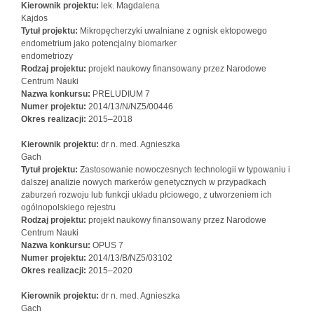
Kierownik projektu:
lek. Magdalena
Kajdos
Tytuł projektu:
Mikropęcherzyki uwalniane z ognisk ektopowego
endometrium jako potencjalny biomarker
endometriozy
Rodzaj projektu:
projekt naukowy finansowany przez Narodowe
Centrum Nauki
Nazwa konkursu:
PRELUDIUM 7
Numer projektu:
2014/13/N/NZ5/00446
Okres realizacji:
2015–2018
Kierownik projektu:
dr n. med. Agnieszka
Gach
Tytuł projektu:
Zastosowanie nowoczesnych technologii w typowaniu i
dalszej analizie nowych markerów genetycznych w przypadkach
zaburzeń rozwoju lub funkcji układu płciowego, z utworzeniem ich
ogólnopolskiego rejestru
Rodzaj projektu:
projekt naukowy finansowany przez Narodowe
Centrum Nauki
Nazwa konkursu:
OPUS 7
Numer projektu:
2014/13/B/NZ5/03102
Okres realizacji:
2015–2020
Kierownik projektu:
dr n. med. Agnieszka
Gach