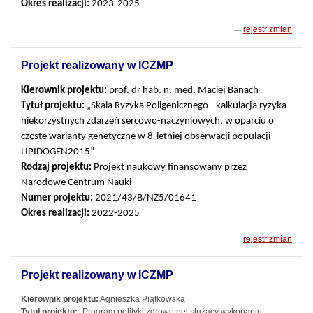
Okres realizacji:
2023-2025
rejestr zmian
Projekt realizowany w ICZMP
Kierownik projektu:
prof. dr hab. n. med. Maciej Banach
Tytuł projektu:
„Skala Ryzyka Poligenicznego - kalkulacja ryzyka
niekorzystnych zdarzeń sercowo-naczyniowych, w oparciu o
częste warianty genetyczne w 8-letniej obserwacji populacji
LIPIDOGEN2015”
Rodzaj projektu:
Projekt naukowy finansowany przez
Narodowe Centrum Nauki
Numer projektu:
2021/43/B/NZ5/01641
Okres realizacji:
2022-2025
rejestr zmian
Projekt realizowany w ICZMP
Kierownik projektu:
Agnieszka Piątkowska
Tytuł projektu:
„Program polityki zdrowotnej służący wykonaniu