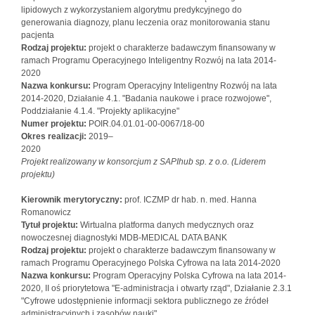
lipidowych z wykorzystaniem algorytmu predykcyjnego do
generowania diagnozy, planu leczenia oraz monitorowania stanu
pacjenta
Rodzaj projektu:
projekt o charakterze badawczym finansowany w
ramach Programu Operacyjnego Inteligentny Rozwój na lata 2014-
2020
Nazwa konkursu:
Program Operacyjny Inteligentny Rozwój na lata
2014-2020, Działanie 4.1. "Badania naukowe i prace rozwojowe",
Poddziałanie 4.1.4. "Projekty aplikacyjne"
Numer projektu:
POIR.04.01.01-00-0067/18-00
Okres realizacji:
2019–
2020
Projekt realizowany w konsorcjum z SAPIhub sp. z o.o. (Liderem
projektu)
Kierownik merytoryczny:
prof. ICZMP dr hab. n. med. Hanna
Romanowicz
Tytuł projektu:
Wirtualna platforma danych medycznych oraz
nowoczesnej diagnostyki MDB-MEDICAL DATA BANK
Rodzaj projektu:
projekt o charakterze badawczym finansowany w
ramach Programu Operacyjnego Polska Cyfrowa na lata 2014-2020
Nazwa konkursu:
Program Operacyjny Polska Cyfrowa na lata 2014-
2020, II oś priorytetowa "E-administracja i otwarty rząd", Działanie 2.3.1
"Cyfrowe udostępnienie informacji sektora publicznego ze źródeł
administracyjnych i zasobów nauki"