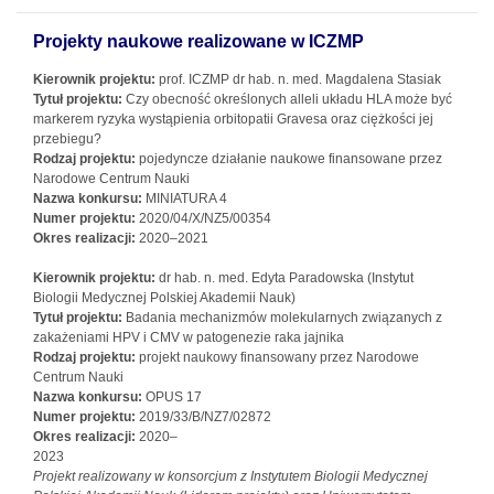
Projekty naukowe realizowane w ICZMP
Kierownik projektu:
prof. ICZMP dr hab. n. med. Magdalena Stasiak
Tytuł projektu:
Czy obecność określonych alleli układu HLA może być
markerem ryzyka wystąpienia orbitopatii Gravesa oraz ciężkości jej
przebiegu?
Rodzaj projektu:
pojedyncze działanie naukowe finansowane przez
Narodowe Centrum Nauki
Nazwa konkursu:
MINIATURA 4
Numer projektu:
2020/04/X/NZ5/00354
Okres realizacji:
2020–2021
Kierownik projektu:
dr hab. n. med. Edyta Paradowska (Instytut
Biologii Medycznej Polskiej Akademii Nauk)
Tytuł projektu:
Badania mechanizmów molekularnych związanych z
zakażeniami HPV i CMV w patogenezie raka jajnika
Rodzaj projektu:
projekt naukowy finansowany przez Narodowe
Centrum Nauki
Nazwa konkursu:
OPUS 17
Numer projektu:
2019/33/B/NZ7/02872
Okres realizacji:
2020–
2023
Projekt realizowany w konsorcjum z Instytutem Biologii Medycznej