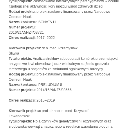
Tytuł projektu:
Zastosowanie interaktywnych paradygmatów w ocenie
fizjologicznej aktywności kory mózgu wśród zdrowych dzieci
Rodzaj projektu:
projekt naukowy finansowany przez Narodowe
Centrum Nauki
Nazwa konkursu:
SONATA 11
Numer projektu:
2016/21/D/NZ4/03721
Okres realizacji:
2017–2022
Kierownik projektu:
dr n. med. Przemysław
Śliwka
Tytuł projektu:
Analiza struktury subpopulacji komórek prezentujących
antygen we krwi obwodowej oraz w lokalnym krążeniu gruczołu
tarczowego u pacjentów ze zmianami ogniskowymi tarczycy
Rodzaj projektu:
projekt naukowy finansowany przez Narodowe
Centrum Nauki
Nazwa konkursu:
PRELUDIUM 8
Numer projektu:
2014/15/N/NZ5/03666
Okres realizacji:
2015–2019
Kierownik projektu:
prof. dr hab. n. med. Krzysztof
Lewandowski
Tytuł projektu:
Rola czynników genetycznych i łożyskowych oraz
środowiska wewnątrzmacicznego w regulacji wzrastania płodu na