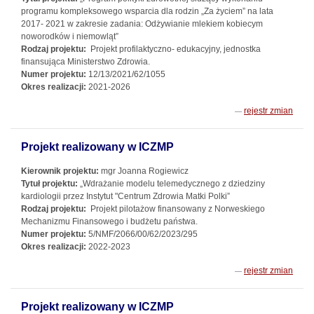
programu kompleksowego wsparcia dla rodzin „Za życiem” na lata
2017- 2021 w zakresie zadania: Odżywianie mlekiem kobiecym
noworodków i niemowląt”
Rodzaj projektu:
Projekt profilaktyczno- edukacyjny, jednostka
finansująca Ministerstwo Zdrowia.
Numer projektu:
12/13/2021/62/1055
Okres realizacji:
2021-2026
rejestr zmian
Projekt realizowany w ICZMP
Kierownik projektu:
mgr Joanna Rogiewicz
Tytuł projektu:
„Wdrażanie modelu telemedycznego z dziedziny
kardiologii przez Instytut "Centrum Zdrowia Matki Polki”
Rodzaj projektu:
Projekt pilotażow finansowany z Norweskiego
Mechanizmu Finansowego i budżetu państwa.
Numer projektu:
5/NMF/2066/00/62/2023/295
Okres realizacji:
2022-2023
rejestr zmian
Projekt realizowany w ICZMP