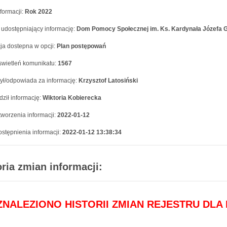
formacji:
Rok 2022
 udostępniający informację:
Dom Pomocy Społecznej im. Ks. Kardynała Józefa 
ja dostepna w opcji:
Plan postępowań
swietleń komunikatu:
1567
ył/odpowiada za informację:
Krzysztof Latosiński
ził informację:
Wiktoria Kobierecka
worzenia informacji:
2022-01-12
stępnienia informacji:
2022-01-12 13:38:34
oria zmian informacji:
 ZNALEZIONO HISTORII ZMIAN REJESTRU DLA