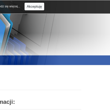
Akceptuję
dz się więcej...
macji: