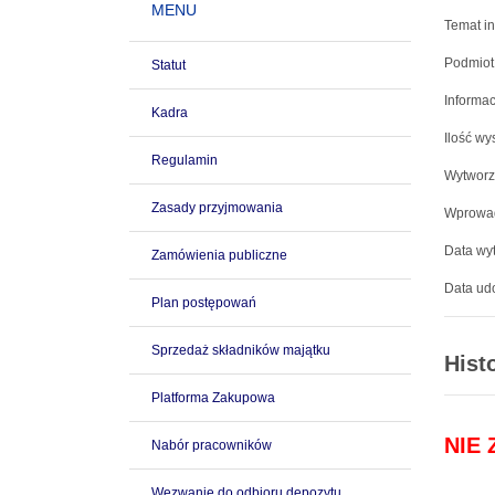
MENU
Temat in
Podmiot
Statut
Informac
Kadra
Ilość wy
Regulamin
Wytworz
Zasady przyjmowania
Wprowad
Data wyt
Zamówienia publiczne
Data udo
Plan postępowań
Sprzedaż składników majątku
Hist
Platforma Zakupowa
NIE
Nabór pracowników
Wezwanie do odbioru depozytu