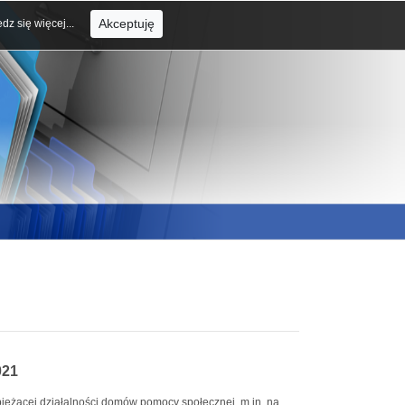
Akceptuję
dz się więcej...
021
ieżącej działalności domów pomocy społecznej, m.in. na