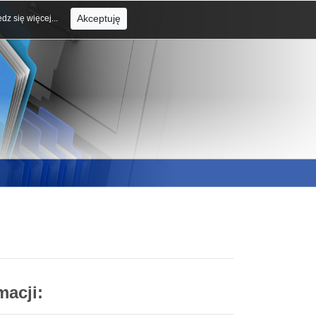
Akceptuję
dz się więcej...
macji: