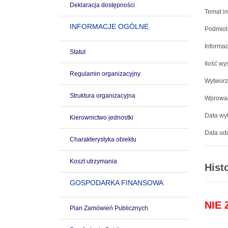
Deklaracja dostępności
Temat in
INFORMACJE OGÓLNE
Podmiot
Informac
Statut
Ilość wy
Regulamin organizacyjny
Wytworz
Struktura organizacyjna
Wprowad
Data wyt
Kierownictwo jednostki
Data udo
Charakterystyka obiektu
Koszt utrzymania
Hist
GOSPODARKA FINANSOWA
NIE
Plan Zamówień Publicznych