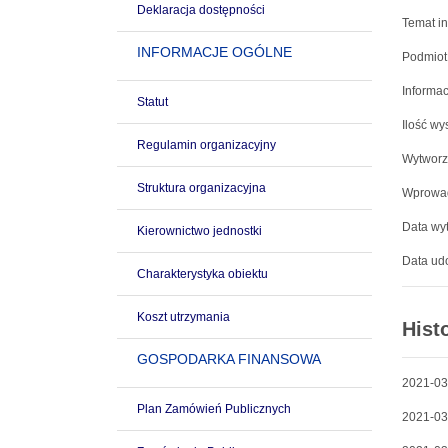
Deklaracja dostępności
Temat in
INFORMACJE OGÓLNE
Podmiot
Informac
Statut
Ilość wy
Regulamin organizacyjny
Wytworz
Struktura organizacyjna
Wprowad
Data wyt
Kierownictwo jednostki
Data udo
Charakterystyka obiektu
Koszt utrzymania
Hist
GOSPODARKA FINANSOWA
2021-03
Plan Zamówień Publicznych
2021-03