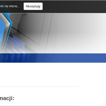
Akceptuję
dz się więcej...
macji: