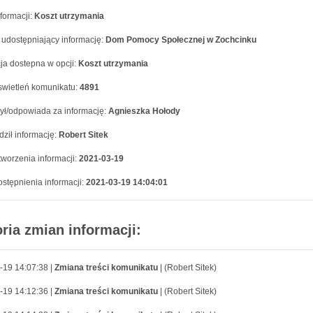
formacji:
Koszt utrzymania
 udostępniający informację:
Dom Pomocy Społecznej w Zochcinku
ja dostepna w opcji:
Koszt utrzymania
swietleń komunikatu:
4891
ył/odpowiada za informację:
Agnieszka Hołody
ził informację:
Robert Sitek
worzenia informacji:
2021-03-19
stępnienia informacji:
2021-03-19 14:04:01
oria zmian informacji:
-19 14:07:38 |
Zmiana treści komunikatu
| (Robert Sitek)
-19 14:12:36 |
Zmiana treści komunikatu
| (Robert Sitek)