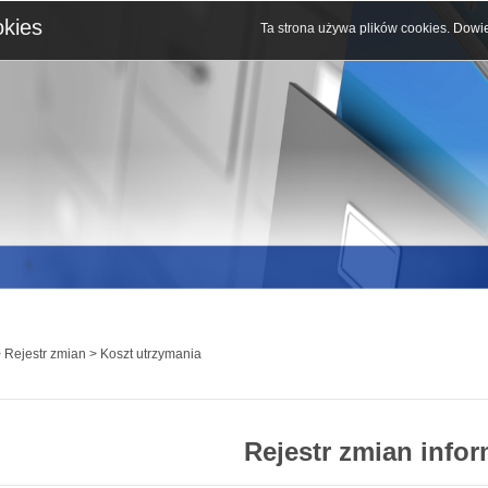
okies
Ta strona używa plików cookies.
Dowie
 Rejestr zmian > Koszt utrzymania
Rejestr zmian infor