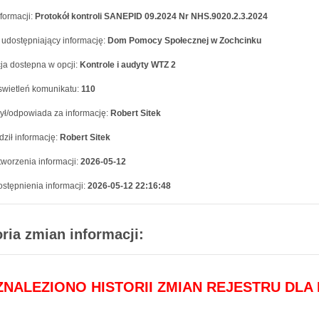
formacji:
Protokół kontroli SANEPID 09.2024 Nr NHS.9020.2.3.2024
 udostępniający informację:
Dom Pomocy Społecznej w Zochcinku
ja dostepna w opcji:
Kontrole i audyty WTZ 2
swietleń komunikatu:
110
ył/odpowiada za informację:
Robert Sitek
ził informację:
Robert Sitek
worzenia informacji:
2026-05-12
stępnienia informacji:
2026-05-12 22:16:48
oria zmian informacji:
 ZNALEZIONO HISTORII ZMIAN REJESTRU DLA