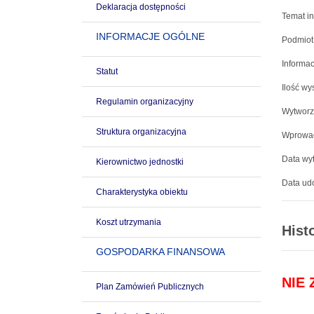
Deklaracja dostępności
Temat in
INFORMACJE OGÓLNE
Podmiot
Informac
Statut
Ilość wy
Regulamin organizacyjny
Wytworz
Struktura organizacyjna
Wprowad
Data wyt
Kierownictwo jednostki
Data udo
Charakterystyka obiektu
Koszt utrzymania
Hist
GOSPODARKA FINANSOWA
NIE
Plan Zamówień Publicznych