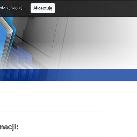
Akceptuję
dz się więcej...
macji: