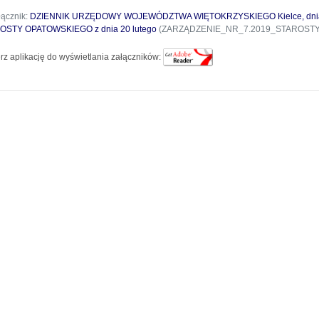
łącznik:
DZIENNIK URZĘDOWY WOJEWÓDZTWA WIĘTOKRZYSKIEGO Kielce, dnia 21
OSTY OPATOWSKIEGO z dnia 20 lutego
(ZARZĄDZENIE_NR_7.2019_STAROSTY
rz aplikację do wyświetlania załączników: