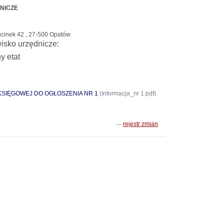
NICZE
cinek 42 , 27-500 Opatów
isko urzędnicze:
y etat
SIĘGOWEJ DO OGŁOSZENIA NR 1
(Informacja_nr 1.pdf)
rejestr zmian