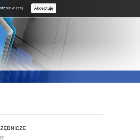
Akceptuję
dz się więcej...
RZĘDNICZE
ZE