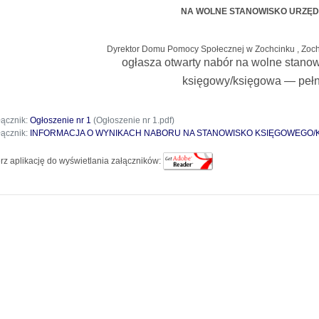
NA WOLNE STANOWISKO URZĘD
Dyrektor Domu Pomocy Społecznej w Zochcinku , Zoch
ogłasza otwarty nabór na wolne stanow
księgowy/księgowa — pełn
łącznik:
Ogłoszenie nr 1
(Ogłoszenie nr 1.pdf)
łącznik:
INFORMACJA O WYNIKACH NABORU NA STANOWISKO KSIĘGOWEGO/K
rz aplikację do wyświetlania załączników: