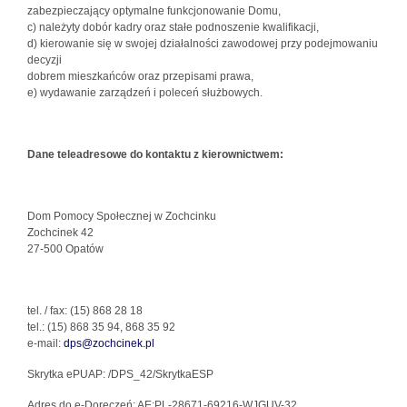
zabezpieczający optymalne funkcjonowanie Domu,
c) należyty dobór kadry oraz stałe podnoszenie kwalifikacji,
d) kierowanie się w swojej działalności zawodowej przy podejmowaniu
decyzji
dobrem mieszkańców oraz przepisami prawa,
e) wydawanie zarządzeń i poleceń służbowych.
Dane teleadresowe do kontaktu z kierownictwem:
Dom Pomocy Społecznej w Zochcinku
Zochcinek 42
27-500 Opatów
tel. / fax: (15) 868 28 18
tel.: (15) 868 35 94, 868 35 92
e-mail:
dps@zochcinek.pl
Skrytka ePUAP: /DPS_42/SkrytkaESP
Adres do e-Doręczeń: AE:PL-28671-69216-WJGUV-32