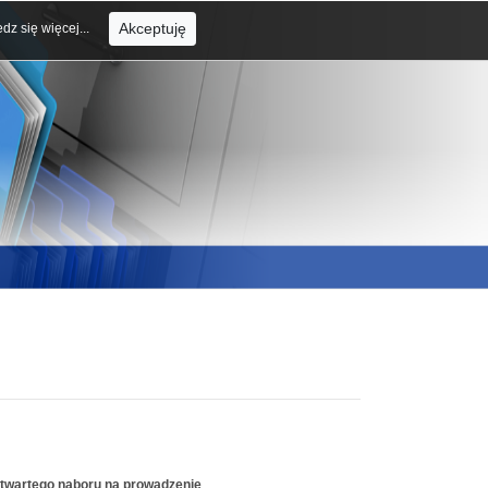
Akceptuję
dz się więcej...
otwartego naboru na prowadzenie