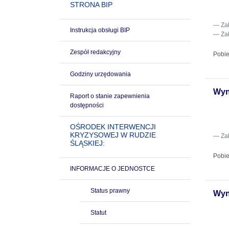
STRONA BIP
Za
Instrukcja obsługi BIP
Za
Zespół redakcyjny
Pobie
Godziny urzędowania
Wyn
Raport o stanie zapewnienia
dostępności
OŚRODEK INTERWENCJI
KRYZYSOWEJ W RUDZIE
Za
ŚLĄSKIEJ:
Pobie
INFORMACJE O JEDNOSTCE
Status prawny
Wyn
Statut