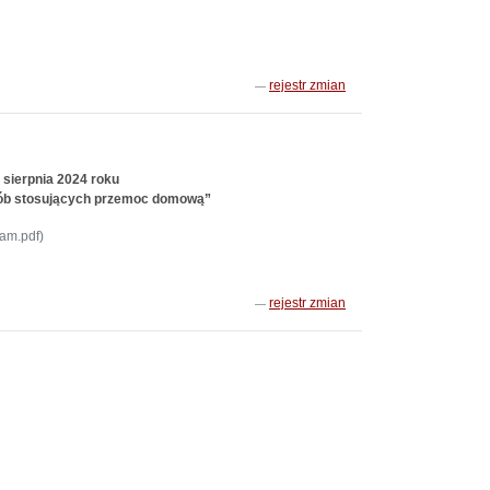
rejestr zmian
 sierpnia 2024 roku
sób stosujących przemoc domową”
am.pdf)
rejestr zmian