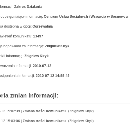
formacji:
Zakres Działania
 udostępniający informację:
Centrum Usług Socjalnych i Wsparcia w Sosnowcu
ja dostepna w opcji:
Ogrzewalnia
swietleń komunikatu:
13497
ył/odpowiada za informację:
Zbigniew Kiryk
ził informację:
Zbigniew Kiryk
worzenia informacji:
2010-07-12
stępnienia informacji:
2010-07-12 14:55:46
oria zmian informacji:
-12 15:02:39 |
Zmiana treści komunikatu
| (Zbigniew Kiryk)
-12 15:03:06 |
Zmiana treści komunikatu
| (Zbigniew Kiryk)