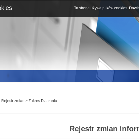
okies
Ta strona używa plików cookies.
Dowie
 Rejestr zmian > Zakres Działania
Rejestr zmian infor