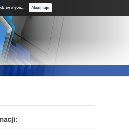
Akceptuję
dz się więcej...
macji: