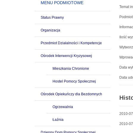
MENU PODMIOTOWE
Temat in
Podmiot
Status Prawny
Informac
Organizacja
Ilość wy
Przedmiot Działalności i Kompetencje
Wytworz
Ośrodek Interwencji Kryzysowej
Wprowad
Data wyt
Mieszkania Chronione
Data udo
Hostel Pomocy Społecznej
Ośrodek Opiekuńczy dla Bezdomnych
Hist
Ogrzewalnia
2010-07
Łaźnia
2010-07
Dzienny Dom Pomocy Społecznej