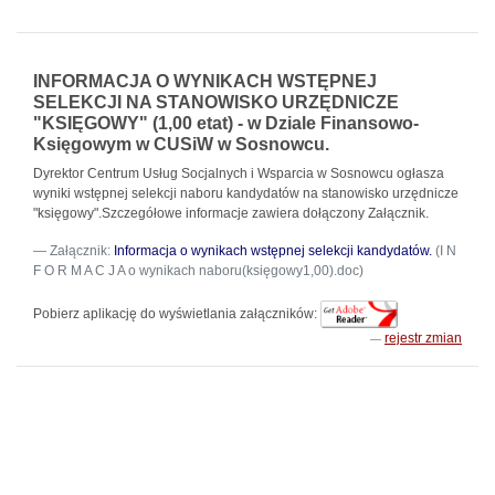
INFORMACJA O WYNIKACH WSTĘPNEJ
SELEKCJI NA STANOWISKO URZĘDNICZE
"KSIĘGOWY" (1,00 etat) - w Dziale Finansowo-
Księgowym w CUSiW w Sosnowcu.
Dyrektor Centrum Usług Socjalnych i Wsparcia w Sosnowcu ogłasza
wyniki wstępnej selekcji naboru kandydatów na stanowisko urzędnicze
"księgowy".Szczegółowe informacje zawiera dołączony Załącznik.
Załącznik:
Informacja o wynikach wstępnej selekcji kandydatów.
(I N
F O R M A C J A o wynikach naboru(księgowy1,00).doc)
Pobierz aplikację do wyświetlania załączników:
rejestr zmian