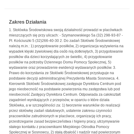
Zakres Działania
1. Stołówka Środowiskowa swoją działalność prowadzi w placówkach
mieszczących się przy ulicach: - Szymanowskiego 5a (32) 298-93-87 -
Pl. Kościuszki 5 (32)266-40-30 2. Do zadań Stołówki Środowiskowej
należą m.in.: 1) przygotowanie posiłków, 2) organizacja wyżywienia na
wypadek klęski żywiołowej dla osób nią dotkniętych, 3) przygotowanie
posiłków dla dzieci korzystających ze świetlic, 4) przygotowanie
posiłków na potrzeby Dziennego Domu Pomocy Społecznej, 5)
wydawanie oraz prowadzenie ewidencji wydawanych posiłków. 3.
Prawo do korzystania ze Stołówki Środowiskowej przysługuje na
podstawie decyzji administracyjnej Prezydenta Miasta Sosnowca. 4.
Kierownik Stołówki Środowiskowej zastępuje Dyrektora Centrum pod
jego nieobecność na podstawie powierzenia mu zastępstwa lub pod
nieobecność Zastępcy Dyrektora Centrum. Odpowiada za całokształt
zagadnień wynikających z przepisów, w oparciu o które działa
Stołówka, a w szczególności za: 1) tworzenie warunków do realizacji
przez stołówkę zadań statutowych, ustalenie zakresu czynności
pracowników zatrudnionych w placówce, organizację ich pracy,
przestrzeganie zasad bezpieczeństwa i higieny pracy, utrzymywanie
stałego kontaktu z pracownikami Miejskiego Ośrodka Pomocy
Społecznej w Sosnowcu, 2) stałą dbałość i nadzór nad powierzonym