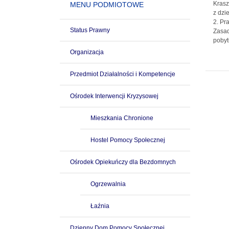
Krasz
MENU PODMIOTOWE
z dzi
2. Pr
Status Prawny
Zasad
pobyt
Organizacja
Przedmiot Działalności i Kompetencje
Ośrodek Interwencji Kryzysowej
Mieszkania Chronione
Hostel Pomocy Społecznej
Ośrodek Opiekuńczy dla Bezdomnych
Ogrzewalnia
Łaźnia
Dzienny Dom Pomocy Społecznej