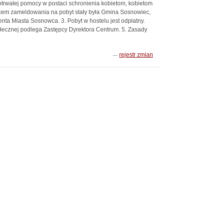
trwałej pomocy w postaci schronienia kobietom, kobietom
ejscem zameldowania na pobyt stały była Gmina Sosnowiec,
nta Miasta Sosnowca. 3. Pobyt w hostelu jest odpłatny.
łecznej podlega Zastępcy Dyrektora Centrum. 5. Zasady
rejestr zmian