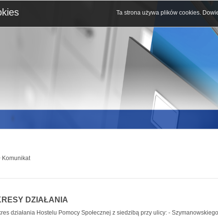
okies
Ta strona używa plików cookies.
Dowie
 Komunikat
RESY DZIAŁANIA
kres działania Hostelu Pomocy Społecznej z siedzibą przy ulicy: - Szymanowskieg