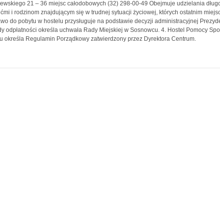
ewskiego 21 – 36 miejsc całodobowych (32) 298-00-49 Obejmuje udzielania długo
ećmi i rodzinom znajdującym się w trudnej sytuacji życiowej, których ostatnim mi
awo do pobytu w hostelu przysługuje na podstawie decyzji administracyjnej Prezyde
y odpłatności określa uchwała Rady Miejskiej w Sosnowcu. 4. Hostel Pomocy Spo
u określa Regulamin Porządkowy zatwierdzony przez Dyrektora Centrum.