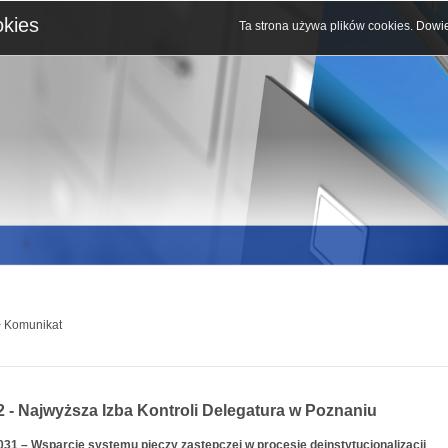
okies
Ta strona używa plików cookies.
Dowie
 Komunikat
2 - Najwyższa Izba Kontroli Delegatura w Poznaniu
031 – Wsparcie systemu pieczy zastępczej w procesie deinstytucjonalizacji