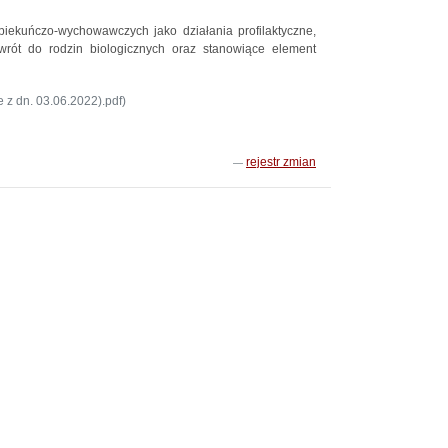
piekuńczo-wychowawczych jako działania profilaktyczne,
wrót do rodzin biologicznych oraz stanowiące element
 z dn. 03.06.2022).pdf)
rejestr zmian