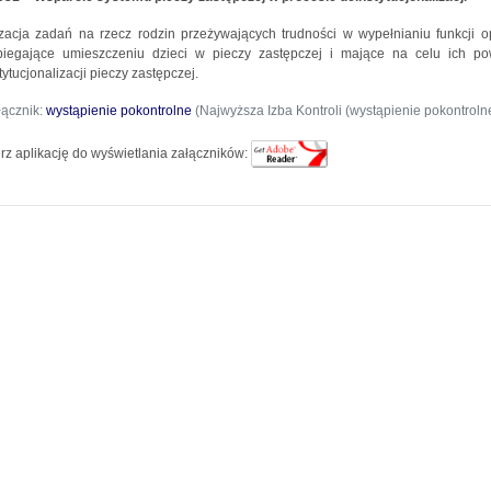
zacja zadań na rzecz rodzin przeżywających trudności w wypełnianiu funkcji o
iegające umieszczeniu dzieci w pieczy zastępczej i mające na celu ich po
tytucjonalizacji pieczy zastępczej.
łącznik:
wystąpienie pokontrolne
(Najwyższa Izba Kontroli (wystąpienie pokontrolne
rz aplikację do wyświetlania załączników: