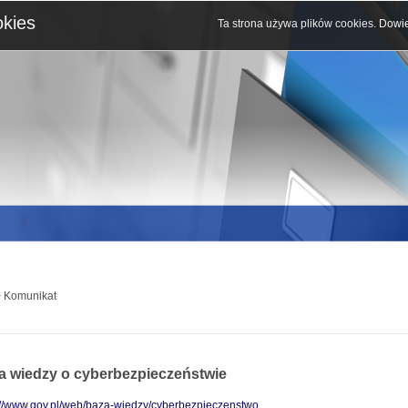
okies
Ta strona używa plików cookies.
Dowie
 Komunikat
a wiedzy o cyberbezpieczeństwie
://www.gov.pl/web/baza-wiedzy/cyberbezpieczenstwo