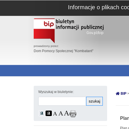
Informacje o plikach co
prowadzony przez:
Dom Pomocy Społecznej "Kombatant"
Wyszukaj w biuletynie:
BIP
>
szukaj
Pla
Plan 