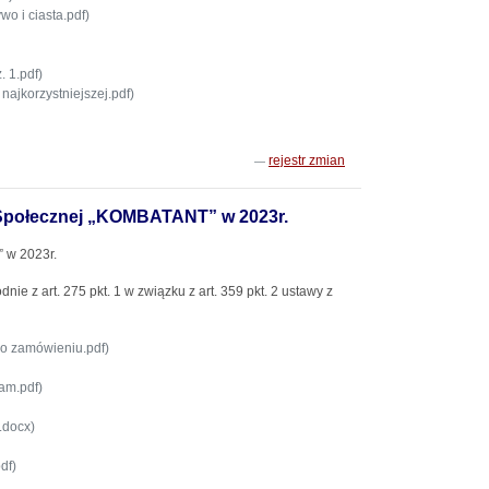
o i ciasta.pdf)
 1.pdf)
najkorzystniejszej.pdf)
rejestr zmian
Społecznej „KOMBATANT” w 2023r.
 w 2023r.
 z art. 275 pkt. 1 w związku z art. 359 pkt. 2 ustawy z
o zamówieniu.pdf)
zam.pdf)
j.docx)
df)