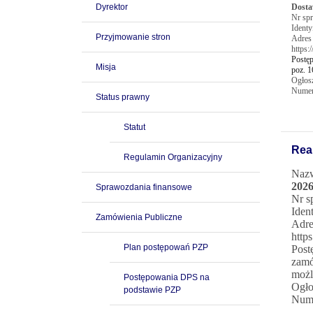
Dyrektor
Dosta
Nr sp
Ident
Przyjmowanie stron
Adres
https:
Postęp
Misja
poz. 1
Ogłos
Numer
Status prawny
Statut
Rea
Regulamin Organizacyjny
Nazw
2026
Sprawozdania finansowe
Nr s
Iden
Zamówienia Publiczne
Adre
http
Plan postępowań PZP
Post
zamó
możl
Postępowania DPS na
Ogło
podstawie PZP
Nume