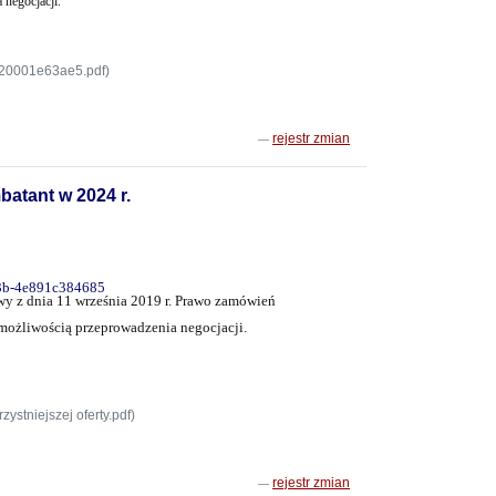
 negocjacji.
20001e63ae5.pdf)
rejestr zmian
atant w 2024 r.
ba3b-4e891c384685
wy z dnia 11 września 2019 r. Prawo zamówień
 z możliwością przeprowadzenia negocjacji.
ystniejszej oferty.pdf)
rejestr zmian