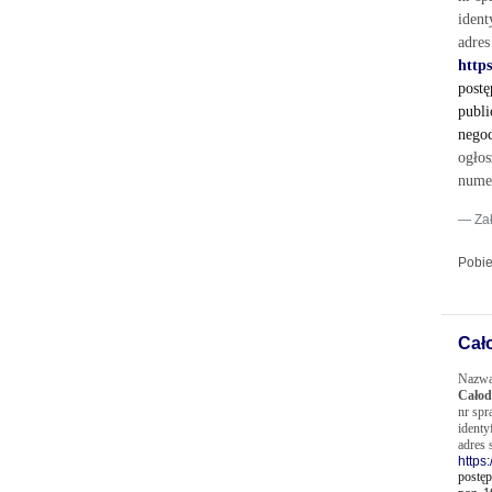
ident
adres
http
postę
publi
negoc
o
gło
nume
Za
Pobie
Cał
Nazwa
Całod
nr sp
identy
adres 
https
postęp