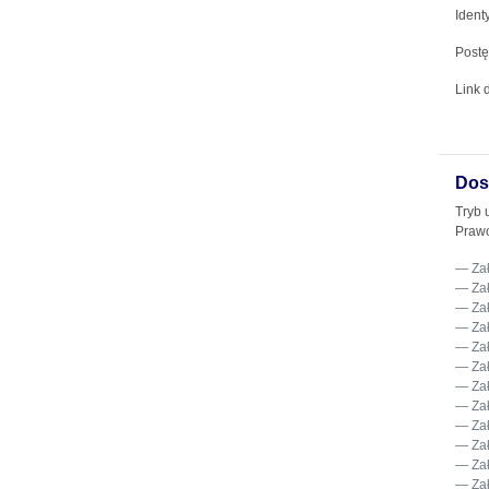
Iden
Postę
Link 
Dos
Tryb 
Praw
Za
Za
Za
Za
Za
Za
Za
Za
Za
Za
Za
Za