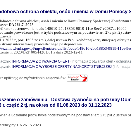
odobowa ochrona obiektu, osób i mienia w Domu Pomocy S
dobowa ochrona obiektu, osób i mienia w Domu Pomocy Społecznej
Kombatant
w
rawy:
DA 261.7 .2023
yfikator postępowania: ocds-148610-25b18853-9819-11ee-9ee7-e2087ac16d09
powanie prowadzone jest w trybie podstawowym na podstawie art. 275 pkt 2) usta
cznych
U. z 2023 r., poz. 1605 ze zm.), dalej ustawa Pzp - wybór najkorzystniejszej oferty
 strony internetowej prowadzonego postępowania
://ezamowienia.gov.pl/mp-client/search/list/ocds-148610-25b18853-9819-11ee-
zenie nr 2023/BZP 00544261/01 z dnia 2023-12-11
łącznik:
INFORMACJA Z OTWARCIA OFERT
(Informacja z otwarcia ofert - ochrona.
łącznik:
INFORMACJA O WYBORZE OFERTY NAJKORZYSTNIEJSZEJ
(Informacja 
rz aplikację do wyświetlania załączników:
oszenie o zamówieniu - Dostawa żywności na potrzeby 
 r. część 2 tj. na okres od 01.08.2023 do 31.12.2023
ienie udzielane jest w trybie podstawowym na podstawie: art. 275 pkt 2 ustawy p
ferencyjny: DA.261.5.2023