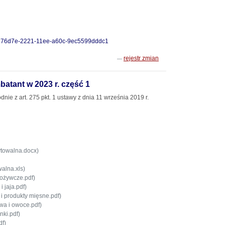
-38e76d7e-2221-11ee-a60c-9ec5599dddc1
rejestr zmian
tant w 2023 r. część 1
e z art. 275 pkt. 1 ustawy z dnia 11 września 2019 r.
ytowalna.docx)
walna.xls)
ożywcze.pdf)
 jaja.pdf)
 produkty mięsne.pdf)
a i owoce.pdf)
ki.pdf)
df)