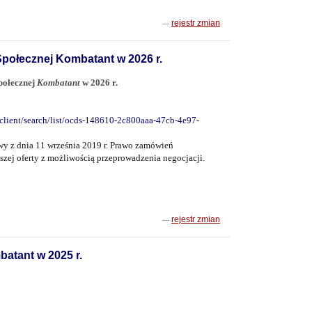
rejestr zmian
połecznej Kombatant w 2026 r.
połecznej
Kombatant
w 2026 r.
client/search/list/ocds-148610-2c800aaa-47cb-4e97-
wy z dnia 11 września 2019 r. Prawo zamówień
ejszej oferty z możliwością przeprowadzenia negocjacji.
rejestr zmian
atant w 2025 r.