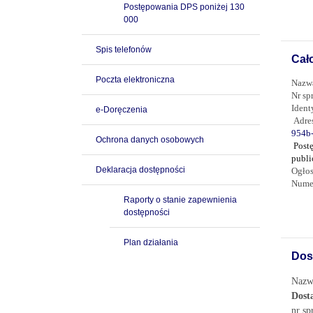
Postępowania DPS poniżej 130
000
Spis telefonów
Cał
Poczta elektroniczna
Nazw
Nr sp
Ident
e-Doręczenia
Adre
954b
Ochrona danych osobowych
Post
publi
Deklaracja dostępności
Ogłos
Nume
Raporty o stanie zapewnienia
dostępności
Plan działania
Dos
Nazw
Dost
nr s