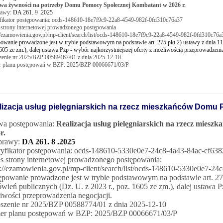
wa żywności na potrzeby Domu Pomocy Społecznej Kombatant w 2026 r.
rawy:
DA 261.
9
.2025
yfikator postępowania: ocds-148610-18e7f9c9-22a8-4549-982f-0fd310c76a37
 strony internetowej prowadzonego postępowania
//ezamowienia.gov.pl/mp-client/search/list/ocds-148610-18e7f9c9-22a8-4549-982f-0fd310c76a
owanie prowadzone jest w trybie podstawowym na podstawie art. 275 pkt 2) ustawy z dnia 11
605 ze zm.), dalej ustawa Pzp - wybór najkorzystniejszej oferty z możliwością przeprowadzenia
zenie nr 2025/BZP 00589467/01 z dnia 2025-12-10
 planu postępowań w BZP: 2025/BZP 00066671/03/P
lizacja usług pielęgniarskich na rzecz mieszkańców Domu
a postępowania:
Realizacja usług pielęgniarskich na rzecz mie
r.
prawy:
DA 261. 8 .2025
tyfikator postępowania: ocds-148610-5330e0e7-24c8-4a43-84ac-cf63
s strony internetowej prowadzonego postępowania:
s://ezamowienia.gov.pl/mp-client/search/list/ocds-148610-5330e0e7-2
ępowanie prowadzone jest w trybie podstawowym na podstawie art. 275
wień publicznych (Dz. U. z 2023 r., poz. 1605 ze zm.), dalej ustawa Pz
iwości przeprowadzenia negocjacji.
szenie nr 2025/BZP 00588774/01 z dnia 2025-12-10
r planu postępowań w BZP: 2025/BZP 00066671/03/P