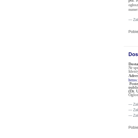
poz. 1
ogłos
numer
Za
Pobie
Dos
Dost
Nr sp
Ident
Adres
https
Post
publi
(Dz. 
Ogłos
Za
Za
Za
Pobie