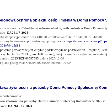
odobowa ochrona obiektu, osób i mienia w Domu Pomocy S
a postępowania:
Całodobowa ochrona obiektu, osób i mienia w Domu Pomocy S
rawy:
DA 261. 7 .2025
yfikator postępowania:
ocds-148610-2c800aaa-47cb-4e97-954b-303e794d5d88
s strony internetowej prowadzonego postępowania
https://ezamowienia.gov.pl/mp-
-303e794d5d88
ępowanie prowadzone jest w trybie podstawowym na podstawie art. 275 pkt 2) usta
cznych (Dz. U. z 2023 r., poz. 1605 ze zm.), dalej ustawa Pzp - wybór najkorzystni
zenie nr
2025/BZP 00587585
z dnia 2025-12-09
r planu postępowań w BZP: 2025/BZP 00066671/03/P
tawa żywności na potrzeby Domu Pomocy Społecznej Komb
a postępowania:
awa żywności na potrzeby Domu Pomocy Społecznej
Kombatant
w 2025 r.
prawy:
DA 261. 13 .2024