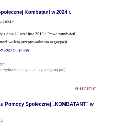
połecznej Kombatant w 2024 r.
 2024 r.
wy z dnia 11 września 2019 r. Prawo zamówień
 z możliwością przeprowadzenia negocjacji.
9ee7-e2087ac16d09
pdf)
o wyborze oferty najkorzystniejszej.pdf)
rejestr zmian
Domu Pomocy Społecznej „KOMBATANT” w
zp