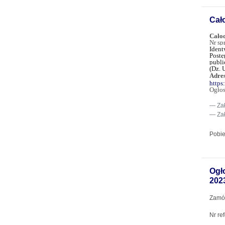
Cał
Cało
Nr sp
Ident
Postę
publi
(Dz. 
Adres
https
Ogłos
Za
Za
Pobie
Ogł
2023
Zamów
Nr re