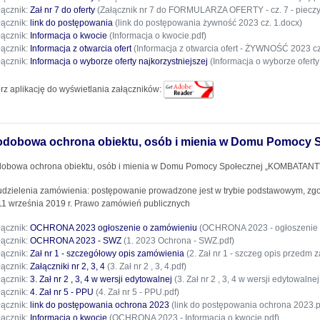
łącznik:
Zał nr 7 do oferty
(Załącznik nr 7 do FORMULARZA OFERTY - cz. 7 - pieczyw
łącznik:
link do postępowania
(link do postępowania żywność 2023 cz. 1.docx)
łącznik:
Informacja o kwocie
(Informacja o kwocie.pdf)
łącznik:
Informacja z otwarcia ofert
(Informacja z otwarcia ofert - ŻYWNOŚĆ 2023 cz.
łącznik:
Informacja o wyborze oferty najkorzystniejszej
(Informacja o wyborze oferty 
rz aplikację do wyświetlania załączników:
odobowa ochrona obiektu, osób i mienia w Domu Pomocy 
obowa ochrona obiektu, osób i mienia w Domu Pomocy Społecznej „KOMBATANT”
udzielenia zamówienia: postępowanie prowadzone jest w trybie podstawowym, zgodnie
11 września 2019 r. Prawo zamówień publicznych
łącznik:
OCHRONA 2023 ogłoszenie o zamówieniu
(OCHRONA 2023 - ogłoszenie 
łącznik:
OCHRONA 2023 - SWZ
(1. 2023 Ochrona - SWZ.pdf)
łącznik:
Zał nr 1 - szczegółowy opis zamówienia
(2. Zał nr 1 - szczeg opis przedm 
łącznik:
Załączniki nr 2, 3, 4
(3. Zał nr 2 , 3, 4.pdf)
łącznik:
3. Zał nr 2 , 3, 4 w wersji edytowalnej
(3. Zał nr 2 , 3, 4 w wersji edytowalne
łącznik:
4. Zał nr 5 - PPU
(4. Zał nr 5 - PPU.pdf)
łącznik:
link do postępowania ochrona 2023
(link do postępowania ochrona 2023.p
łącznik:
Informacja o kwocie
(OCHRONA 2023 - Informacja o kwocie.pdf)