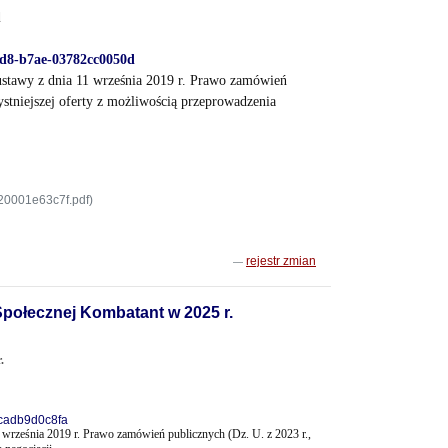
d
41d8-b7ae-03782cc0050d
ustawy z dnia 11 września 2019 r. Prawo zamówień
ystniejszej oferty z możliwością przeprowadzenia
0001e63c7f.pdf)
rejestr zmian
połecznej Kombatant w 2025 r.
r.
8cadb9d0c8fa
 września 2019 r. Prawo zamówień publicznych (Dz. U. z 2023 r.,