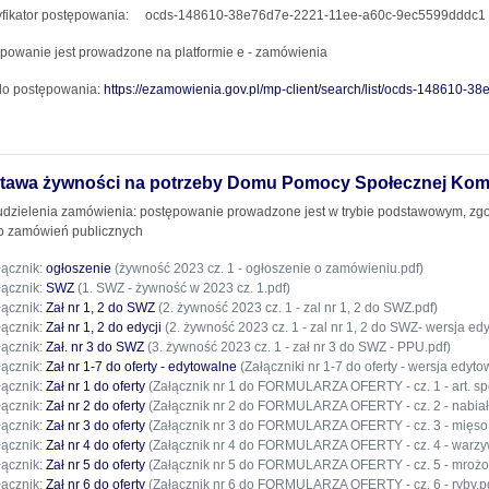
tyfikator postępowania: ocds-148610-38e76d7e-2221-11ee-a60c-9ec5599dddc1
powanie jest prowadzone na platformie e - zamówienia
do postępowania:
https://ezamowienia.gov.pl/mp-client/search/list/ocds-148610
tawa żywności na potrzeby Domu Pomocy Społecznej Komba
udzielenia zamówienia: postępowanie prowadzone jest w trybie podstawowym, zgodni
o zamówień publicznych
łącznik:
ogłoszenie
(żywność 2023 cz. 1 - ogłoszenie o zamówieniu.pdf)
łącznik:
SWZ
(1. SWZ - żywność w 2023 cz. 1.pdf)
łącznik:
Zał nr 1, 2 do SWZ
(2. żywność 2023 cz. 1 - zal nr 1, 2 do SWZ.pdf)
łącznik:
Zał nr 1, 2 do edycji
(2. żywność 2023 cz. 1 - zal nr 1, 2 do SWZ- wersja ed
łącznik:
Zał. nr 3 do SWZ
(3. żywność 2023 cz. 1 - zał nr 3 do SWZ - PPU.pdf)
łącznik:
Zał nr 1-7 do oferty - edytowalne
(Załączniki nr 1-7 do oferty - wersja edyto
łącznik:
Zał nr 1 do oferty
(Załącznik nr 1 do FORMULARZA OFERTY - cz. 1 - art. sp
łącznik:
Zał nr 2 do oferty
(Załącznik nr 2 do FORMULARZA OFERTY - cz. 2 - nabiał i
łącznik:
Zał nr 3 do oferty
(Załącznik nr 3 do FORMULARZA OFERTY - cz. 3 - mięso i
łącznik:
Zał nr 4 do oferty
(Załącznik nr 4 do FORMULARZA OFERTY - cz. 4 - warzyw
łącznik:
Zał nr 5 do oferty
(Załącznik nr 5 do FORMULARZA OFERTY - cz. 5 - mrożon
łącznik:
Zał nr 6 do oferty
(Załącznik nr 6 do FORMULARZA OFERTY - cz. 6 - ryby.p