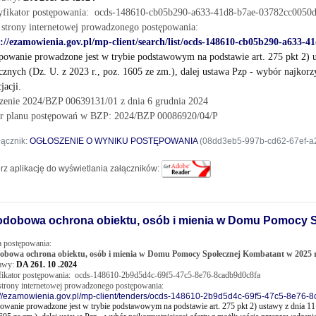
yfikator postępowania:
ocds-148610-cb05b290-a633-41d8-b7ae-03782cc0050
 strony internetowej prowadzonego postępowania:
s://ezamowienia.gov.pl/mp-client/search/list/ocds-148610-cb05b290-a633-
powanie prowadzone jest w trybie podstawowym na podstawie art. 275 pkt 2) 
cznych (Dz. U. z 2023 r., poz. 1605 ze zm.), dalej ustawa Pzp - wybór najkorz
jacji.
szenie 2024/BZP 00639131/01 z dnia 6 grudnia 2024
r planu postępowań w BZP: 2024/BZP 00086920/04/P
łącznik:
OGŁOSZENIE O WYNIKU POSTĘPOWANIA
(08dd3eb5-997b-cd62-67ef-a2
rz aplikację do wyświetlania załączników:
odobowa ochrona obiektu, osób i mienia w Domu Pomocy S
 postępowania:
obowa ochrona obiektu, osób i mienia w Domu Pomocy Społecznej Kombatant w 2025 
rawy:
DA 261. 10 .2024
fikator postępowania:
ocds-148610-2b9d5d4c-69f5-47c5-8e76-8cadb9d0c8fa
strony internetowej prowadzonego postępowania:
://ezamowienia.gov.pl/mp-client/tenders/ocds-148610-2b9d5d4c-69f5-47c5-8e76-
owanie prowadzone jest w trybie podstawowym na podstawie art. 275 pkt 2) ustawy z dnia 11