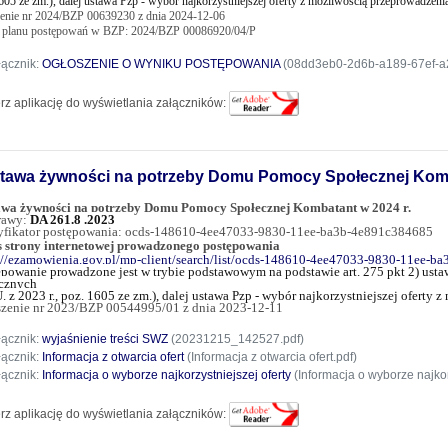
605 ze zm.), dalej ustawa Pzp - wybór najkorzystniejszej oferty z możliwością przeprowadzenia
zenie nr 2024/BZP 00639230 z dnia 2024-12-06
 planu postępowań w BZP: 2024/BZP 00086920/04/P
łącznik:
OGŁOSZENIE O WYNIKU POSTĘPOWANIA
(08dd3eb0-2d6b-a189-67ef-a
rz aplikację do wyświetlania załączników:
tawa żywności na potrzeby Domu Pomocy Społecznej Komb
awa żywności na potrzeby Domu Pomocy Społecznej Kombatant w 2024 r.
rawy:
DA 261.8 .2023
yfikator postępowania: ocds-148610-4ee47033-9830-11ee-ba3b-4e891c384685
 strony internetowej prowadzonego postępowania
://ezamowienia.gov.pl/mp-client/search/list/ocds-148610-4ee47033-9830-11ee-
ępowanie prowadzone jest w trybie podstawowym na podstawie art. 275 pkt 2) usta
cznych
U. z 2023 r., poz. 1605 ze zm.), dalej ustawa Pzp - wybór najkorzystniejszej oferty
zenie nr 2023/BZP 00544995/01 z dnia 2023-12-11
łącznik:
wyjaśnienie treści SWZ
(20231215_142527.pdf)
łącznik:
Informacja z otwarcia ofert
(Informacja z otwarcia ofert.pdf)
łącznik:
Informacja o wyborze najkorzystniejszej oferty
(Informacja o wyborze najkorz
rz aplikację do wyświetlania załączników: