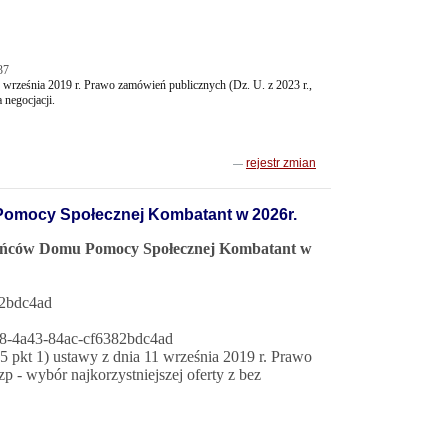
37
 września 2019 r. Prawo zamówień publicznych (Dz. U. z 2023 r.,
 negocjacji.
rejestr zmian
 Pomocy Społecznej Kombatant w 2026r.
szkańców Domu Pomocy Społecznej Kombatant w
82bdc4ad
4c8-4a43-84ac-cf6382bdc4ad
 pkt 1) ustawy z dnia 11 września 2019 r. Prawo
p - wybór najkorzystniejszej oferty z bez