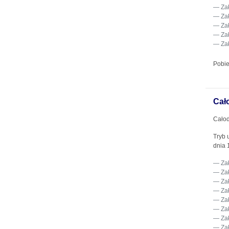
Za
Za
Za
Za
Za
Pobie
Cał
Całod
Tryb 
dnia 
Za
Za
Za
Za
Za
Za
Za
Za