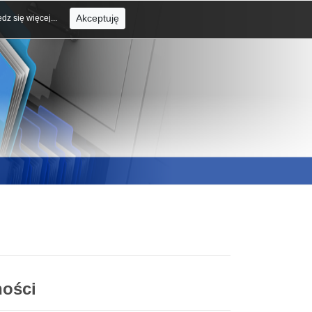
Akceptuję
dz się więcej...
ności